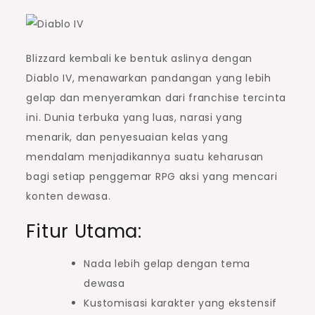
Blizzard kembali ke bentuk aslinya dengan
Diablo IV, menawarkan pandangan yang lebih
gelap dan menyeramkan dari franchise tercinta
ini. Dunia terbuka yang luas, narasi yang
menarik, dan penyesuaian kelas yang
mendalam menjadikannya suatu keharusan
bagi setiap penggemar RPG aksi yang mencari
konten dewasa.
Fitur Utama:
Nada lebih gelap dengan tema
dewasa
Kustomisasi karakter yang ekstensif