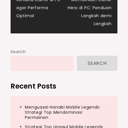
navigation
agar Performa
Hero di PC: Panduan
Optimal
Langkah demi
Langkah
Search
SEARCH
Recent Posts
Menguasai Hanabi Mobile Legends:
Strategi Top Mendominasi
Permainan
Strategi Top Unggul Mobile Legends