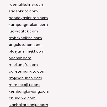
roemahkuliner.com
saoenkkito.com
handayaniprima.com
kampungmakan.com
luckycatck.com
rmbakoelkita.com
angelesehan.com
bluejasminejkt.com
Mrobak.com
miekungfu.com
cafetemankita.com
rmjasabundo.com
mimoosajkt.com
kembangkawung.com
chungiwa.com
ikanbakarcianjur.com