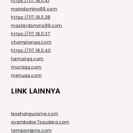
https://117.18.0.41
maindomino99.com
https://117.18.0.38
masterdomino99.com
https://117.18.0.37
championqq.com
https://117.18.0.40
hematqq.com
murniqq.com
menuqq.com
LINK LAINNYA
lesehangurame.com
ayambakar7saudara.com
tempongpns.com