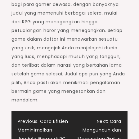
bagi para gamer dewasa, dengan banyaknya
judul yang memenuhi berbagai selera, mulai
dari RPG yang menegangkan hingga
petualangan horor yang menegangkan. Setiap
game dalam daftar ini menawarkan sesuatu
yang unik, mengajak Anda menjelajahi dunia
yang luas, menghadapi musuh yang tangguh,
dan terlibat dalam narasi yang bertahan lama
setelah game selesai. Judul apa pun yang Anda
pilih, Anda pasti akan menikmati pengalaman
bermain game yang mengesankan dan
mendalam.
Post
Previous:
Cara Efisien
Next:
Cara
Meminimalkan
Mengunduh dan
Jendela Game di PC
Memainkan Guitar