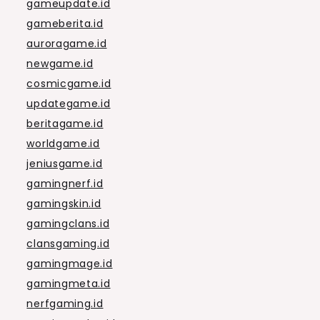
gameupdate.id
gameberita.id
auroragame.id
newgame.id
cosmicgame.id
updategame.id
beritagame.id
worldgame.id
jeniusgame.id
gamingnerf.id
gamingskin.id
gamingclans.id
clansgaming.id
gamingmage.id
gamingmeta.id
nerfgaming.id