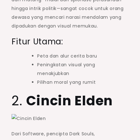
hingga intrik politik—sangat cocok untuk orang
dewasa yang mencari narasi mendalam yang
dipadukan dengan visual memukau.
Fitur Utama:
Peta dan alur cerita baru
Peningkatan visual yang
menakjubkan
Pilihan moral yang rumit
2.
Cincin Elden
Dari Software, pencipta Dark Souls,