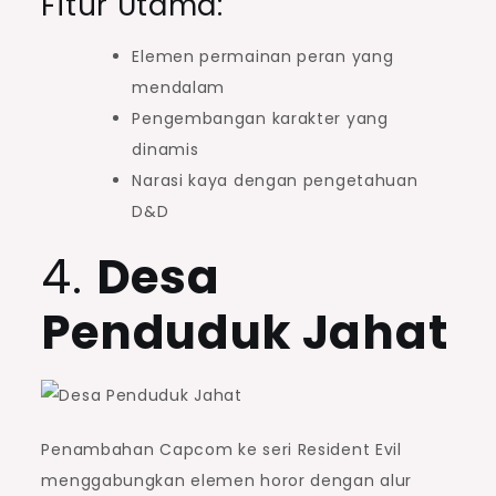
Fitur Utama:
Elemen permainan peran yang
mendalam
Pengembangan karakter yang
dinamis
Narasi kaya dengan pengetahuan
D&D
4.
Desa
Penduduk Jahat
Penambahan Capcom ke seri Resident Evil
menggabungkan elemen horor dengan alur