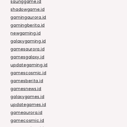
saunggame.id
shadowgame.id
gamingaurora.id
gamingberita.id
newgaming.id
galaxygaming.id
gamesaurora.id
gamesgalaxy.id
updategaming.id
gamescosmic.id
gamesberita.id
gamesnews.id
galaxygames.id
updategames.id
gameaurora.id
gamecosmic.id