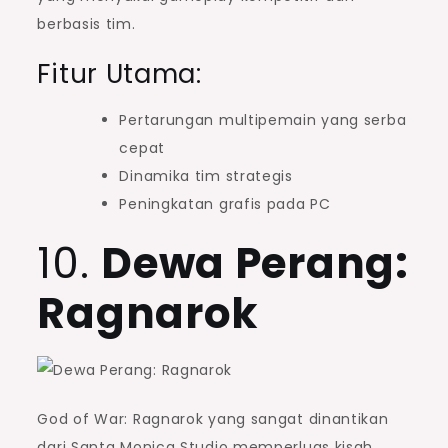
berbasis tim.
Fitur Utama:
Pertarungan multipemain yang serba
cepat
Dinamika tim strategis
Peningkatan grafis pada PC
10.
Dewa Perang:
Ragnarok
God of War: Ragnarok yang sangat dinantikan
dari Santa Monica Studio memperluas kisah