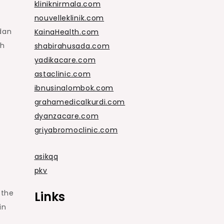
kliniknirmala.com
nouvelleklinik.com
dan
KainaHealth.com
uh
shabirahusada.com
yadikacare.com
astaclinic.com
ibnusinalombok.com
grahamedicalkurdi.com
dyanzacare.com
griyabromoclinic.com
asikqq
pkv
 the
Links
in