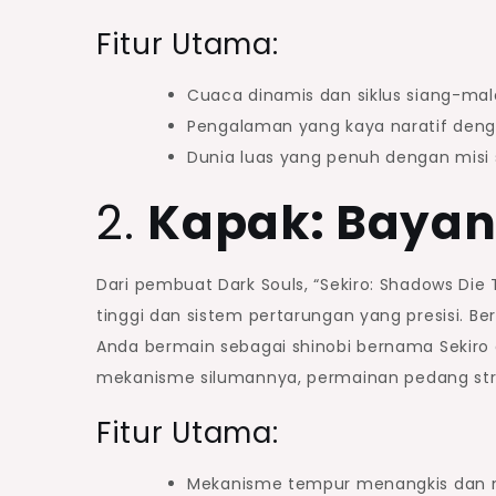
Fitur Utama:
Cuaca dinamis dan siklus siang-ma
Pengalaman yang kaya naratif deng
Dunia luas yang penuh dengan misi
2.
Kapak: Bayan
Dari pembuat Dark Souls, “Sekiro: Shadows Di
tinggi dan sistem pertarungan yang presisi. B
Anda bermain sebagai shinobi bernama Sekir
mekanisme silumannya, permainan pedang str
Fitur Utama:
Mekanisme tempur menangkis dan m