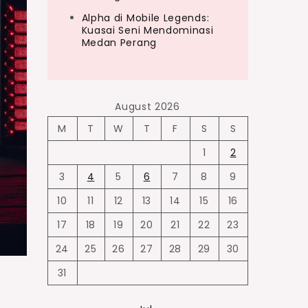
Alpha di Mobile Legends:
Kuasai Seni Mendominasi
Medan Perang
August 2026
M
T
W
T
F
S
S
1
2
3
4
5
6
7
8
9
10
11
12
13
14
15
16
17
18
19
20
21
22
23
24
25
26
27
28
29
30
31