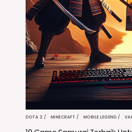
DOTA 2
MINECRAFT
MOBILE LEGEND
VA