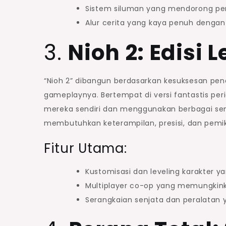
Sistem siluman yang mendorong per
Alur cerita yang kaya penuh dengan 
3.
Nioh 2: Edisi 
“Nioh 2” dibangun berdasarkan kesuksesan p
gameplaynya. Bertempat di versi fantastis pe
mereka sendiri dan menggunakan berbagai senja
membutuhkan keterampilan, presisi, dan pemiki
Fitur Utama:
Kustomisasi dan leveling karakter ya
Multiplayer co-op yang memungkin
Serangkaian senjata dan peralatan 