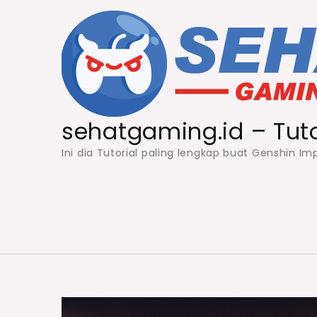
Skip
to
content
sehatgaming.id – Tut
Ini dia Tutorial paling lengkap buat Genshin 