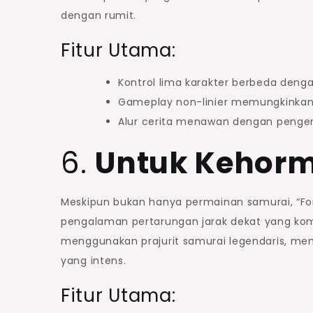
dengan rumit.
Fitur Utama:
Kontrol lima karakter berbeda den
Gameplay non-linier memungkinkan b
Alur cerita menawan dengan penge
6.
Untuk Kehor
Meskipun bukan hanya permainan samurai, “F
pengalaman pertarungan jarak dekat yang kom
menggunakan prajurit samurai legendaris, me
yang intens.
Fitur Utama: