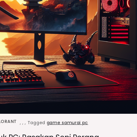
LORANT
,
,
,
Tagged
game samurai pc