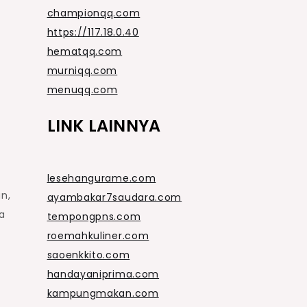
championqq.com
https://117.18.0.40
hematqq.com
murniqq.com
menuqq.com
LINK LAINNYA
lesehangurame.com
n,
ayambakar7saudara.com
a
tempongpns.com
roemahkuliner.com
saoenkkito.com
handayaniprima.com
kampungmakan.com