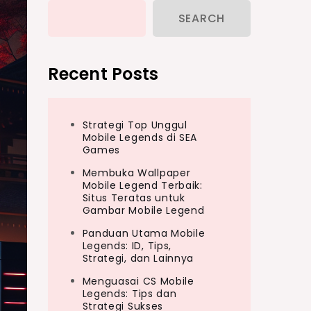
SEARCH
Recent Posts
Strategi Top Unggul
Mobile Legends di SEA
Games
Membuka Wallpaper
Mobile Legend Terbaik:
Situs Teratas untuk
Gambar Mobile Legend
Panduan Utama Mobile
Legends: ID, Tips,
Strategi, dan Lainnya
Menguasai CS Mobile
Legends: Tips dan
Strategi Sukses