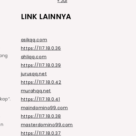
« Jul
LINK LAINNYA
asikqq.com
m
https://117.18.0.36
yang
ahliqq.com
https://117.18.0.39
jurusqq.net
https://117.18.0.42
murahqq.net
kap”.
https://117.18.0.41
maindomino99.com
n
https://117.18.0.38
an
masterdomino99.com
https://117.18.0.37