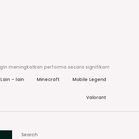
ngin meningkatkan performa secara signifikan!
Lain – lain
Minecraft
Mobile Legend
Valorant
Search