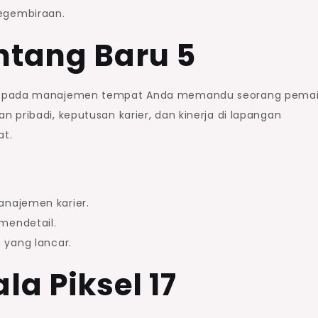
egembiraan.
ntang Baru 5
kus pada manajemen tempat Anda memandu seorang pema
 pribadi, keputusan karier, dan kinerja di lapangan
at.
najemen karier.
mendetail.
 yang lancar.
la Piksel 17