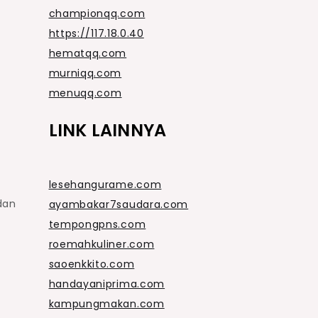
championqq.com
https://117.18.0.40
hematqq.com
murniqq.com
menuqq.com
LINK LAINNYA
lesehangurame.com
dan
ayambakar7saudara.com
tempongpns.com
roemahkuliner.com
saoenkkito.com
handayaniprima.com
kampungmakan.com