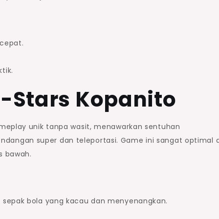
cepat.
tik.
l-Stars Kopanito
ameplay unik tanpa wasit, menawarkan sentuhan
angan super dan teleportasi. Game ini sangat optimal 
as bawah.
n sepak bola yang kacau dan menyenangkan.