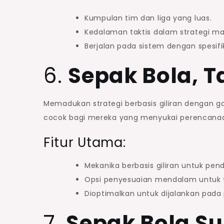
Kumpulan tim dan liga yang luas.
Kedalaman taktis dalam strategi m
Berjalan pada sistem dengan spesif
6.
Sepak Bola, T
Memadukan strategi berbasis giliran dengan gam
cocok bagi mereka yang menyukai perencanaan
Fitur Utama:
Mekanika berbasis giliran untuk pend
Opsi penyesuaian mendalam untuk t
Dioptimalkan untuk dijalankan pada
7.
Sepak Bola Su