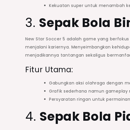
Kekuatan super untuk menambah k
3.
Sepak Bola Bi
New Star Soccer 5 adalah game yang berfo
menjalani kariernya. Menyeimbangkan kehidupan
menjadikannya tantangan sekaligus bermanfa
Fitur Utama:
Gabungkan aksi olahraga dengan ma
Grafik sederhana namun gameplay 
Persyaratan ringan untuk permainan
4.
Sepak Bola Pia