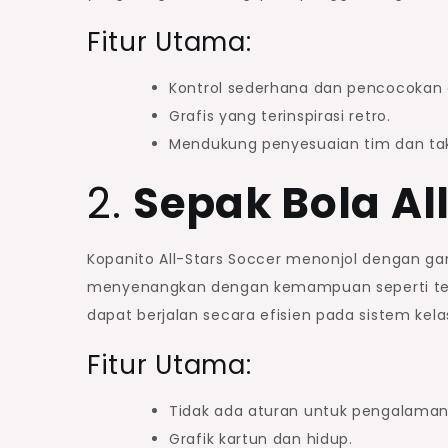
Fitur Utama:
Kontrol sederhana dan pencocokan 
Grafis yang terinspirasi retro.
Mendukung penyesuaian tim dan tak
2.
Sepak Bola Al
Kopanito All-Stars Soccer menonjol dengan g
menyenangkan dengan kemampuan seperti tend
dapat berjalan secara efisien pada sistem kel
Fitur Utama:
Tidak ada aturan untuk pengalama
Grafik kartun dan hidup.