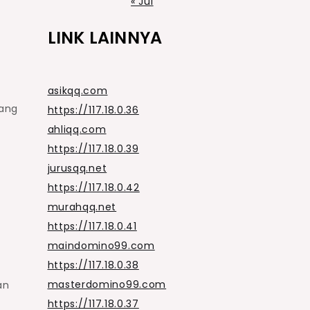
« Jul
LINK LAINNYA
s
asikqq.com
yang
https://117.18.0.36
ahliqq.com
https://117.18.0.39
jurusqq.net
https://117.18.0.42
murahqq.net
https://117.18.0.41
maindomino99.com
https://117.18.0.38
masterdomino99.com
an
https://117.18.0.37