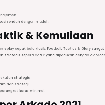
anajemen.
ikasi rendah dengan mudah.
aktik & Kemuliaan
eplay sepak bola klasik, Football, Tactics & Glory sangat
 strategis seperti catur yang dipadukan dengan olahrag
ekatan strategis.
im dan strategi.
 perangkat keras minimal.
per Arkade 2021