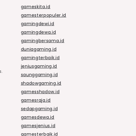
gameskita.id
gamesterpopuler.id
gamingdewi.id
gamingdewa.id
gamingbersama.id
duniagaming.id
gamingterbaik.id
jeniusgaming.id
a.
saunggaming.id
shadowgaming.id
gamesshadow.id
gamesraja.id
sedapgaming.id
gamesdewa.id
gamesjenius.id
gamesterbaik.id