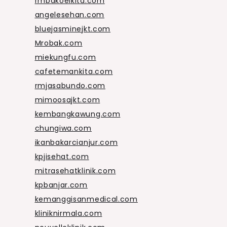
rmbakoelkita.com
angelesehan.com
bluejasminejkt.com
Mrobak.com
miekungfu.com
cafetemankita.com
rmjasabundo.com
mimoosajkt.com
kembangkawung.com
chungiwa.com
ikanbakarcianjur.com
kpjisehat.com
mitrasehatklinik.com
kpbanjar.com
kemanggisanmedical.com
kliniknirmala.com