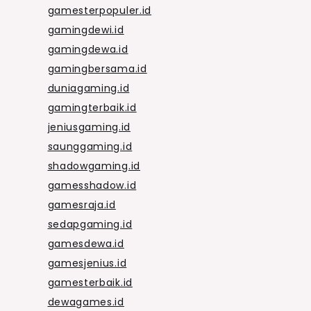
gamesterpopuler.id
gamingdewi.id
gamingdewa.id
gamingbersama.id
duniagaming.id
gamingterbaik.id
jeniusgaming.id
saunggaming.id
shadowgaming.id
gamesshadow.id
gamesraja.id
sedapgaming.id
gamesdewa.id
gamesjenius.id
gamesterbaik.id
dewagames.id