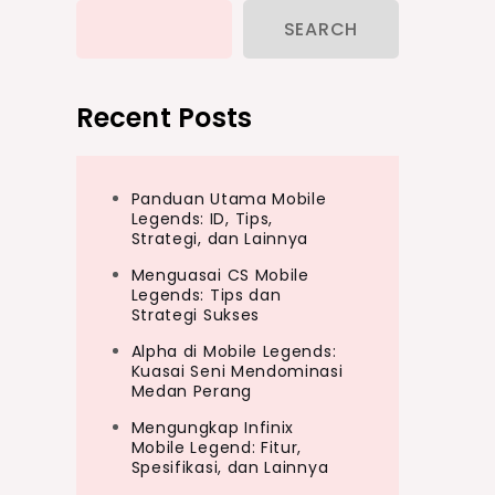
SEARCH
Recent Posts
Panduan Utama Mobile
Legends: ID, Tips,
Strategi, dan Lainnya
Menguasai CS Mobile
Legends: Tips dan
Strategi Sukses
Alpha di Mobile Legends:
Kuasai Seni Mendominasi
Medan Perang
Mengungkap Infinix
Mobile Legend: Fitur,
Spesifikasi, dan Lainnya