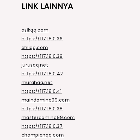
LINK LAINNYA
asikqq.com
https://117.18.0.36
ahliqq.com
https://117.18.0.39
jurusqq.net
https://117.18.0.42
murahqq.net
https://117.18.0.41
maindomino99.com
https://117.18.0.38
masterdomino99.com
https://117.18.0.37
championqq.com