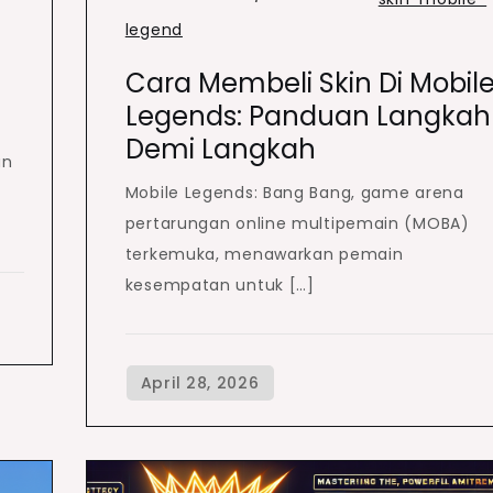
legend
Cara Membeli Skin Di Mobil
Legends: Panduan Langkah
Demi Langkah
an
Mobile Legends: Bang Bang, game arena
pertarungan online multipemain (MOBA)
terkemuka, menawarkan pemain
kesempatan untuk […]