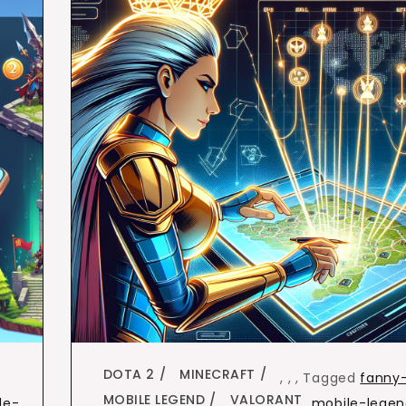
DOTA 2
MINECRAFT
,
,
,
Tagged
fanny
MOBILE LEGEND
VALORANT
de-
mobile-lege