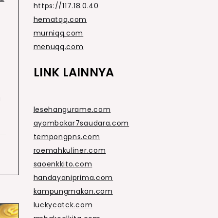
https://117.18.0.40
hematqq.com
murniqq.com
menuqq.com
LINK LAINNYA
u
lesehangurame.com
ayambakar7saudara.com
tempongpns.com
roemahkuliner.com
saoenkkito.com
handayaniprima.com
kampungmakan.com
luckycatck.com