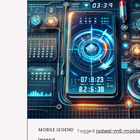
MOBILE LEGEND
Tagged
jadwal-m6-mobil
legend