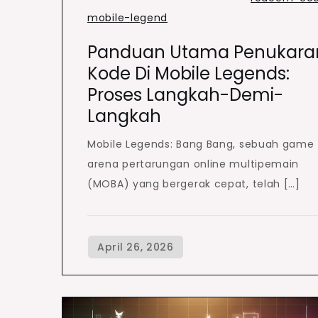
mobile-legend
Panduan Utama Penukara
Kode Di Mobile Legends:
Proses Langkah-Demi-
Langkah
Mobile Legends: Bang Bang, sebuah game
arena pertarungan online multipemain
(MOBA) yang bergerak cepat, telah […]