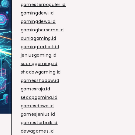
gamesterpopuler.id
gamingdewi.id
gamingdewa.id
gamingbersama.id
duniagaming.id
gamingterbaik.id
jeniusgaming.id
saunggaming.id
shadowgaming.id
gamesshadow.id
gamesraja.id
sedapgaming.id
gamesdewa.id
gamesjenius.id
gamesterbaik.id
dewagames.id