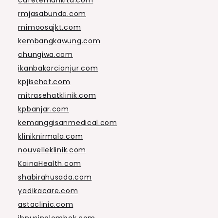
rmjasabundo.com
mimoosajkt.com
kembangkawung.com
chungiwa.com
ikanbakarcianjur.com
kpjisehat.com
mitrasehatklinik.com
kpbanjar.com
kemanggisanmedical.com
kliniknirmala.com
nouvelleklinik.com
KainaHealth.com
shabirahusada.com
yadikacare.com
astaclinic.com
ibnusinalombok.com