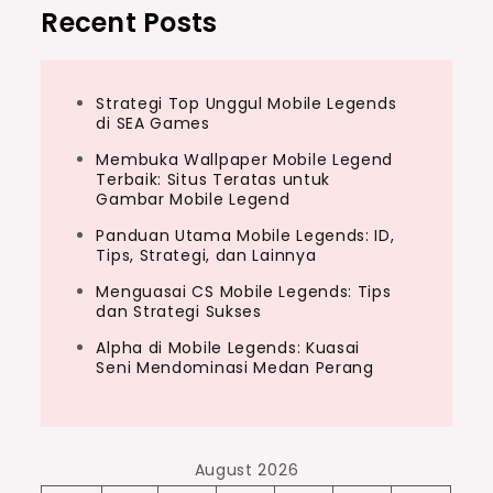
Recent Posts
Strategi Top Unggul Mobile Legends
di SEA Games
Membuka Wallpaper Mobile Legend
Terbaik: Situs Teratas untuk
Gambar Mobile Legend
Panduan Utama Mobile Legends: ID,
Tips, Strategi, dan Lainnya
Menguasai CS Mobile Legends: Tips
dan Strategi Sukses
Alpha di Mobile Legends: Kuasai
Seni Mendominasi Medan Perang
August 2026