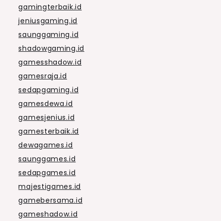
gamingterbaik.id
jeniusgaming.id
saunggaming.id
shadowgaming.id
gamesshadow.id
gamesraja.id
sedapgaming.id
gamesdewa.id
gamesjenius.id
gamesterbaik.id
dewagames.id
saunggames.id
sedapgames.id
majestigames.id
gamebersama.id
gameshadow.id