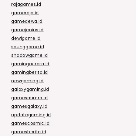
rajagames.id
gameraja.id
gamedewa.id
gamejenius.id
dewigame.id
saunggame.id
shadowgame.id
gamingaurora.id
gamingberita.id
newgaming.id
galaxygaming.id
gamesaurora.id
gamesgalaxy.id
updategaming.id
gamescosmic.id
gamesberita.id