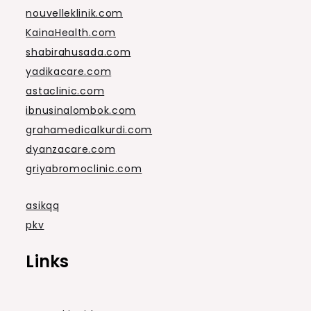
nouvelleklinik.com
KainaHealth.com
shabirahusada.com
yadikacare.com
astaclinic.com
ibnusinalombok.com
grahamedicalkurdi.com
dyanzacare.com
griyabromoclinic.com
asikqq
pkv
Links