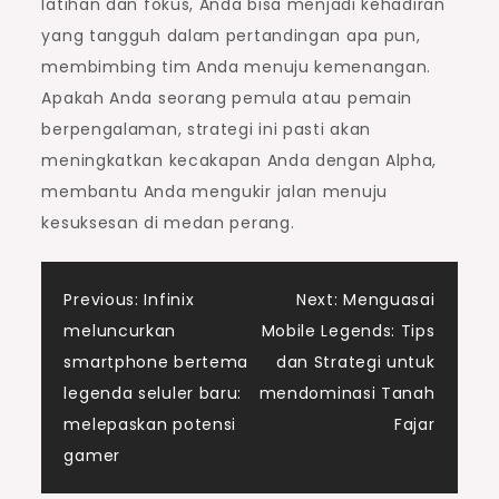
latihan dan fokus, Anda bisa menjadi kehadiran
yang tangguh dalam pertandingan apa pun,
membimbing tim Anda menuju kemenangan.
Apakah Anda seorang pemula atau pemain
berpengalaman, strategi ini pasti akan
meningkatkan kecakapan Anda dengan Alpha,
membantu Anda mengukir jalan menuju
kesuksesan di medan perang.
Post
Previous:
Infinix
Next:
Menguasai
meluncurkan
Mobile Legends: Tips
navigation
smartphone bertema
dan Strategi untuk
legenda seluler baru:
mendominasi Tanah
melepaskan potensi
Fajar
gamer