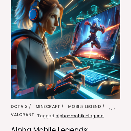
DOTA 2
MINECRAFT
MOBILE LEGEND
,
,
,
VALORANT
Tagged
alpha-mobile-legend
Alpha Mobile Legends: