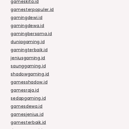
gameskita.id
gamesterpopuler.id
gamingdewi.id
gamingdewa.id
gamingbersama.id
duniagaming.id
gamingterbaik.id
jeniusgaming.id
saunggaming.id
shadowgaming.id
gamesshadow.id
gamesraja.id
sedapgaming.id
gamesdewa.id
gamesjenius.id
gamesterbaik.id