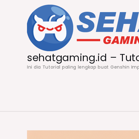
Skip
to
content
sehatgaming.id – Tut
Ini dia Tutorial paling lengkap buat Genshin 