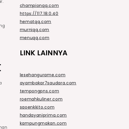
r.
championqq.com
https://117.18.0.40
hematqq.com
ang
murniqq.com
menuqq.com
LINK LAINNYA
t
lesehangurame.com
a
ayambakar7saudara.com
tempongpns.com
roemahkuliner.com
saoenkkito.com
handayaniprima.com
kampungmakan.com
aman