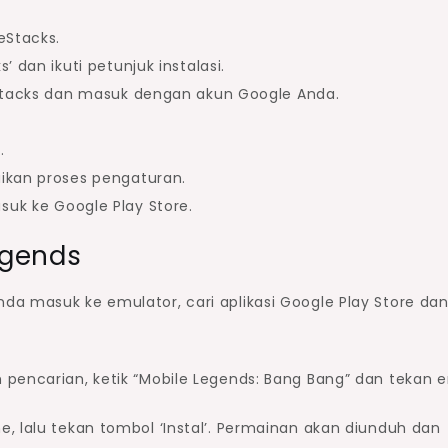
eStacks.
’ dan ikuti petunjuk instalasi.
ueStacks dan masuk dengan akun Google Anda.
.
aikan proses pengaturan.
uk ke Google Play Store.
egends
Anda masuk ke emulator, cari aplikasi Google Play Store da
ah pencarian, ketik “Mobile Legends: Bang Bang” dan tekan e
ame, lalu tekan tombol ‘Instal’. Permainan akan diunduh dan