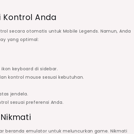
i Kontrol Anda
trol secara otomatis untuk Mobile Legends. Namun, Anda
ay yang optimal:
 ikon keyboard di sidebar.
an kontrol mouse sesuai kebutuhan.
atas jendela.
trol sesuai preferensi Anda.
 Nikmati
 layar beranda emulator untuk meluncurkan game. Nikmati