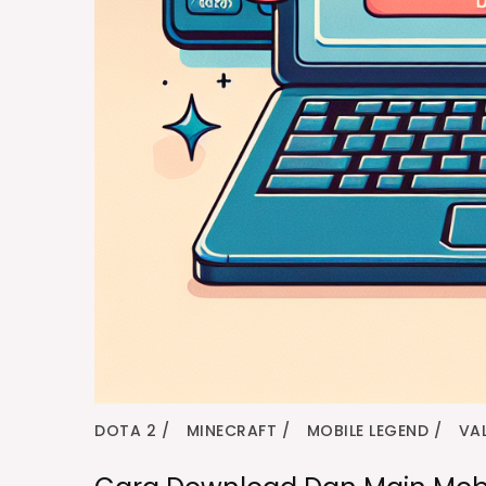
DOTA 2
MINECRAFT
MOBILE LEGEND
VA