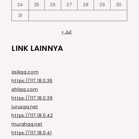
24
25
26
27
28
29
30
31
« Jul
LINK LAINNYA
asikqq.com
https://117.18.0.36
ahliqq.com
https://117.18.0.39
jurusqq.net
https://117.18.0.42
murahqq.net
https://117.18.0.41