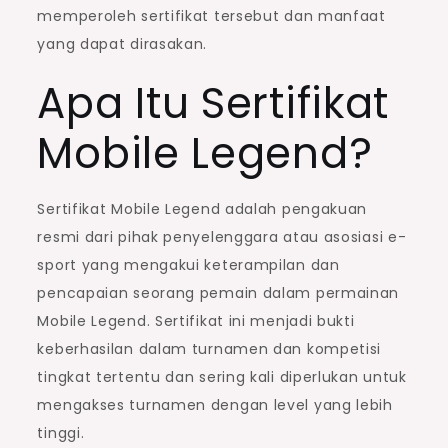
memperoleh sertifikat tersebut dan manfaat
yang dapat dirasakan.
Apa Itu Sertifikat
Mobile Legend?
Sertifikat Mobile Legend adalah pengakuan
resmi dari pihak penyelenggara atau asosiasi e-
sport yang mengakui keterampilan dan
pencapaian seorang pemain dalam permainan
Mobile Legend. Sertifikat ini menjadi bukti
keberhasilan dalam turnamen dan kompetisi
tingkat tertentu dan sering kali diperlukan untuk
mengakses turnamen dengan level yang lebih
tinggi.