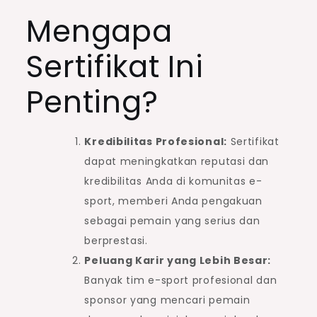
Mengapa
Sertifikat Ini
Penting?
Kredibilitas Profesional:
Sertifikat
dapat meningkatkan reputasi dan
kredibilitas Anda di komunitas e-
sport, memberi Anda pengakuan
sebagai pemain yang serius dan
berprestasi.
Peluang Karir yang Lebih Besar:
Banyak tim e-sport profesional dan
sponsor yang mencari pemain