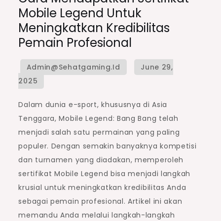
Mobile Legend Untuk
Meningkatkan Kredibilitas
Pemain Profesional
Dalam dunia e-sport, khususnya di Asia
Tenggara, Mobile Legend: Bang Bang telah
menjadi salah satu permainan yang paling
populer. Dengan semakin banyaknya kompetisi
dan turnamen yang diadakan, memperoleh
sertifikat Mobile Legend bisa menjadi langkah
krusial untuk meningkatkan kredibilitas Anda
sebagai pemain profesional. Artikel ini akan
memandu Anda melalui langkah-langkah