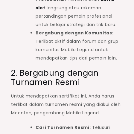
slot
langsung atau rekaman
pertandingan pemain profesional
untuk belajar strategi dan trik baru.
Bergabung dengan Komunitas:
Terlibat aktif dalam forum dan grup
komunitas Mobile Legend untuk
mendapatkan tips dari pemain lain.
2. Bergabung dengan
Turnamen Resmi
Untuk mendapatkan sertifikat ini, Anda harus
terlibat dalam turnamen resmi yang diakui oleh
Moonton, pengembang Mobile Legend.
Cari Turnamen Resmi:
Telusuri