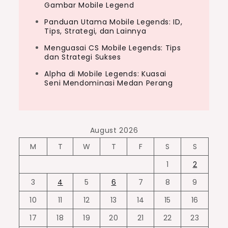
Gambar Mobile Legend
Panduan Utama Mobile Legends: ID,
Tips, Strategi, dan Lainnya
Menguasai CS Mobile Legends: Tips
dan Strategi Sukses
Alpha di Mobile Legends: Kuasai
Seni Mendominasi Medan Perang
August 2026
M
T
W
T
F
S
S
1
2
3
4
5
6
7
8
9
10
11
12
13
14
15
16
17
18
19
20
21
22
23