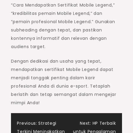
“Cara Mendapatkan Sertifikat Mobile Legend,”
“kredibilitas pemain Mobile Legend,” dan
“pemain profesional Mobile Legend.” Gunakan
subheading dengan tepat, dan pastikan
kontennya informatif dan relevan dengan
audiens target.
Dengan dedikasi dan usaha yang tepat,
mendapatkan sertifikat Mobile Legend dapat
menjadi tonggak penting dalam karir
profesional Anda di dunia e-sport. Tetaplah
berlatih dan tetap semangat dalam mengejar
mimpi Anda!
Post
Previous:
Strategi
Next:
HP Terbaik
Terkini Meningkatkan
untuk Pengalaman