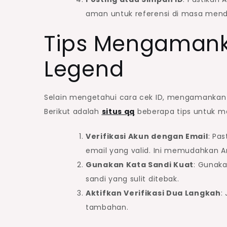
aman untuk referensi di masa men
Tips Mengamank
Legend
Selain mengetahui cara cek ID, mengamankan 
Berikut adalah
situs qq
beberapa tips untuk 
Verifikasi Akun dengan Email
: Pa
email yang valid. Ini memudahkan An
Gunakan Kata Sandi Kuat
: Gunak
sandi yang sulit ditebak.
Aktifkan Verifikasi Dua Langkah
:
tambahan.