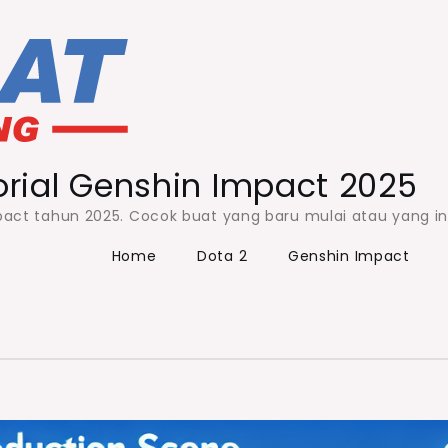
orial Genshin Impact 2025
Impact tahun 2025. Cocok buat yang baru mulai atau yang i
Home
Dota 2
Genshin Impact