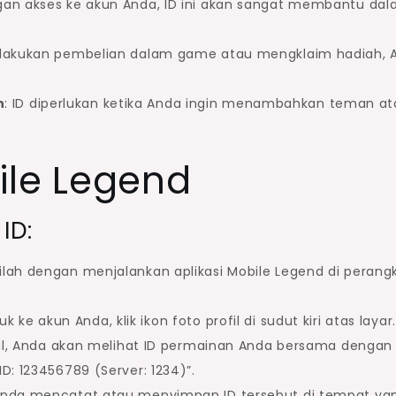
ngan akses ke akun Anda, ID ini akan sangat membantu da
melakukan pembelian dalam game atau mengklaim hadiah, 
n
: ID diperlukan ketika Anda ingin menambahkan teman a
ile Legend
ID:
ailah dengan menjalankan aplikasi Mobile Legend di perang
k ke akun Anda, klik ikon foto profil di sudut kiri atas layar.
ofil, Anda akan melihat ID permainan Anda bersama dengan
D: 123456789 (Server: 1234)”.
 Anda mencatat atau menyimpan ID tersebut di tempat ya