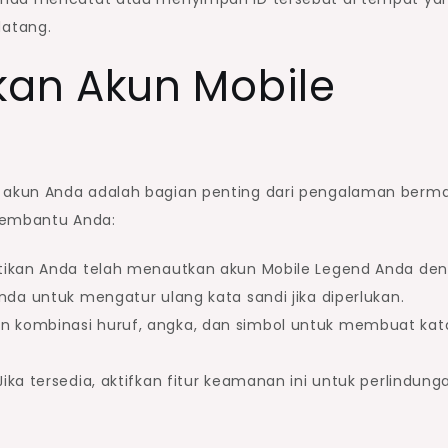
datang.
an Akun Mobile
akun Anda adalah bagian penting dari pengalaman berma
membantu Anda:
stikan Anda telah menautkan akun Mobile Legend Anda de
da untuk mengatur ulang kata sandi jika diperlukan.
an kombinasi huruf, angka, dan simbol untuk membuat kat
 Jika tersedia, aktifkan fitur keamanan ini untuk perlindung