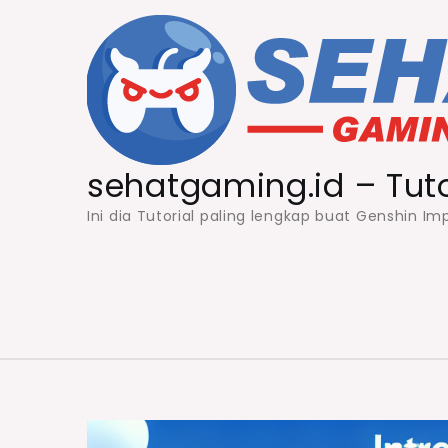
Skip
to
content
sehatgaming.id – Tut
Ini dia Tutorial paling lengkap buat Genshin 