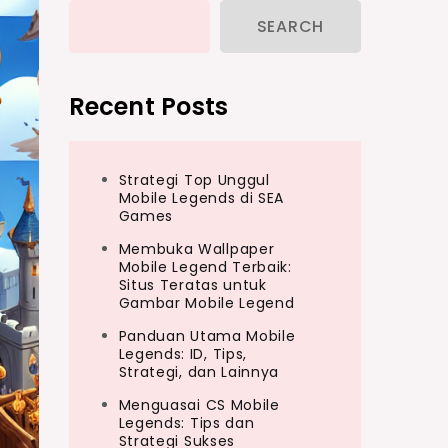
SEARCH
Recent Posts
Strategi Top Unggul
Mobile Legends di SEA
Games
Membuka Wallpaper
Mobile Legend Terbaik:
Situs Teratas untuk
Gambar Mobile Legend
Panduan Utama Mobile
Legends: ID, Tips,
Strategi, dan Lainnya
Menguasai CS Mobile
Legends: Tips dan
Strategi Sukses