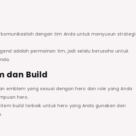
erkomunikasilah dengan tim Anda untuk menyusun strategi
egend adalah permainan tim, jadi selalu berusaha untuk
Anda.
 dan Build
an emblem yang sesuai dengan hero dan role yang Anda
mpuan hero.
ri item build terbaik untuk hero yang Anda gunakan dan
.