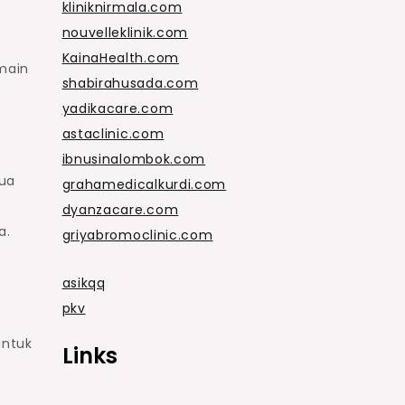
kliniknirmala.com
nouvelleklinik.com
KainaHealth.com
main
shabirahusada.com
yadikacare.com
astaclinic.com
ibnusinalombok.com
dua
grahamedicalkurdi.com
dyanzacare.com
a.
griyabromoclinic.com
asikqq
pkv
untuk
Links