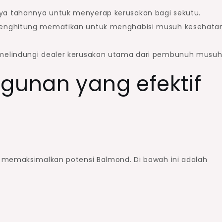
a tahannya untuk menyerap kerusakan bagi sekutu.
penghitung mematikan untuk menghabisi musuh kesehata
 melindungi dealer kerusakan utama dari pembunuh musuh
ngunan yang efektif
k memaksimalkan potensi Balmond. Di bawah ini adalah