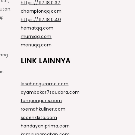
tif,
https://117.18.0.37
utan.
championqq.com
ap
https://117.18.0.40
hematqq.com
murniqq.com
menuqq.com
tang
LINK LAINNYA
an
lesehangurame.com
ayambakar7saudara.com
tempongpns.com
roemahkuliner.com
saoenkkito.com
handayaniprima.com
kampungmakan.com