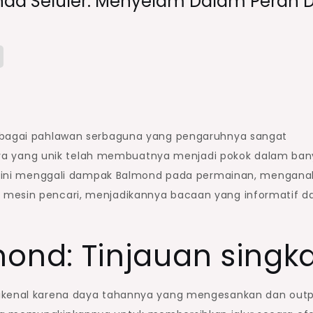
a Seluler: Menyelam Dalam Peran 
sebagai pahlawan serbaguna yang pengaruhnya sangat
 yang unik telah membuatnya menjadi pokok dalam ban
el ini menggali dampak Balmond pada permainan, menganal
 mesin pencari, menjadikannya bacaan yang informatif d
nd: Tinjauan singka
dikenal karena daya tahannya yang mengesankan dan out