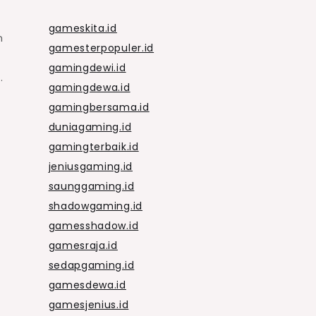
gameskita.id
n
gamesterpopuler.id
gamingdewi.id
.
gamingdewa.id
gamingbersama.id
duniagaming.id
gamingterbaik.id
jeniusgaming.id
saunggaming.id
shadowgaming.id
gamesshadow.id
gamesraja.id
sedapgaming.id
gamesdewa.id
gamesjenius.id