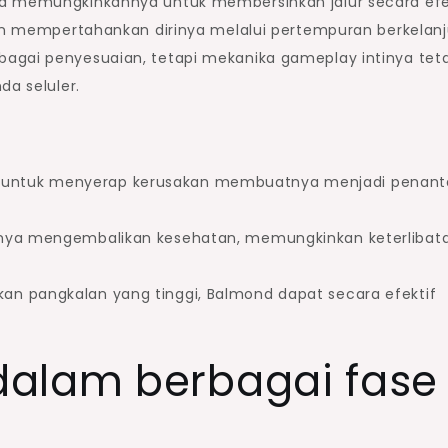
ya memungkinkannya untuk membersihkan jalur secara efek
dan mempertahankan dirinya melalui pertempuran berkelanj
bagai penyesuaian, tetapi mekanika gameplay intinya tet
da seluler.
untuk menyerap kerusakan membuatnya menjadi penan
ifnya mengembalikan kesehatan, memungkinkan keterlibat
kan pangkalan yang tinggi, Balmond dapat secara efektif
dalam berbagai fase