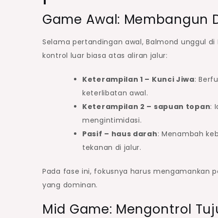
Game Awal: Membangun 
Selama pertandingan awal, Balmond unggul d
kontrol luar biasa atas aliran jalur:
Keterampilan 1 – Kunci Jiwa
: Berf
keterlibatan awal.
Keterampilan 2 – sapuan topan
:
mengintimidasi.
Pasif – haus darah
: Menambah ke
tekanan di jalur.
Pada fase ini, fokusnya harus mengamankan 
yang dominan.
Mid Game: Mengontrol Tu