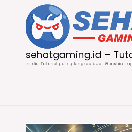
Skip
to
content
sehatgaming.id – Tut
Ini dia Tutorial paling lengkap buat Genshin 