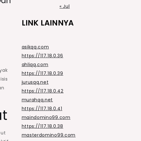
Dan
« Jul
LINK LAINNYA
asikqq.com
https://117.18.0.36
ahliqq.com
yak
https://117.18.0.39
isis
jurusqq.net
an
https://117.18.0.42
murahqq.net
https://117.18.0.41
t
maindomino99.com
https://117.18.0.38
put
masterdomino99.com