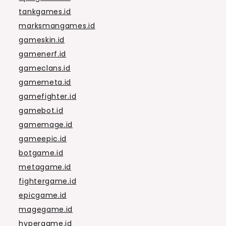
tankgames.id
marksmangames.id
gameskin.id
gamenerf.id
gameclans.id
gamemeta.id
gamefighter.id
gamebot.id
gamemage.id
gameepic.id
botgame.id
metagame.id
fightergame.id
epicgame.id
magegame.id
hypergame.id