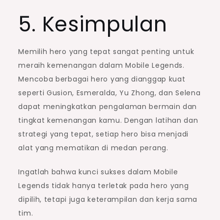
5. Kesimpulan
Memilih hero yang tepat sangat penting untuk
meraih kemenangan dalam Mobile Legends.
Mencoba berbagai hero yang dianggap kuat
seperti Gusion, Esmeralda, Yu Zhong, dan Selena
dapat meningkatkan pengalaman bermain dan
tingkat kemenangan kamu. Dengan latihan dan
strategi yang tepat, setiap hero bisa menjadi
alat yang mematikan di medan perang.
Ingatlah bahwa kunci sukses dalam Mobile
Legends tidak hanya terletak pada hero yang
dipilih, tetapi juga keterampilan dan kerja sama
tim.