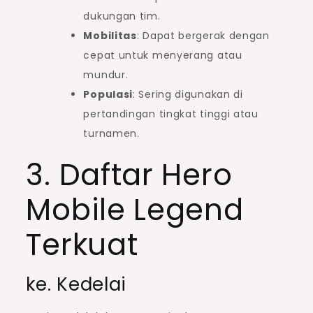
dukungan tim.
Mobilitas
: Dapat bergerak dengan
cepat untuk menyerang atau
mundur.
Populasi
: Sering digunakan di
pertandingan tingkat tinggi atau
turnamen.
3. Daftar Hero
Mobile Legend
Terkuat
ke. Kedelai