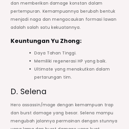
dan memberikan damage konstan dalam
pertempuran. Kemampuannya berubah bentuk
menjadi naga dan mengacaukan formasi lawan
adalah salah satu kekuatannya.
Keuntungan Yu Zhong:
Daya Tahan Tinggi.
Memiliki regenerasi HP yang baik.
Ultimate yang menakutkan dalam
pertarungan tim.
D. Selena
Hero assassin/mage dengan kemampuan trap
dan burst damage yang besar. Selena mampu
mengubah jalannya permainan dengan stunnya
yang lama dan burst damage yang kuat.