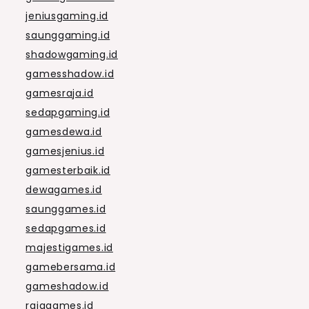
jeniusgaming.id
saunggaming.id
shadowgaming.id
gamesshadow.id
gamesraja.id
sedapgaming.id
gamesdewa.id
gamesjenius.id
gamesterbaik.id
dewagames.id
saunggames.id
sedapgames.id
majestigames.id
gamebersama.id
gameshadow.id
rajagames.id