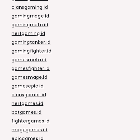
clansgaming.id
gamingmage.id
gamingmeta.id
nerfgaming.id
gamingtanker.id
gamingfighter.id
gamesmeta.id
gamesfighter.id
gamesmage.id
gamesepic.id
clansgames.id
nerfgames.id
botgames.id
fightergames.id
magegames.id
epicgames.id