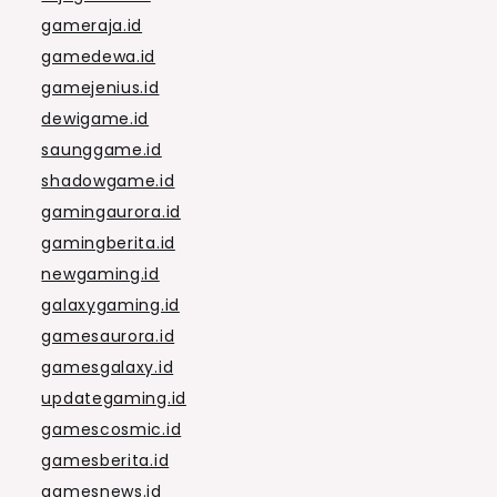
gameraja.id
gamedewa.id
gamejenius.id
dewigame.id
saunggame.id
shadowgame.id
gamingaurora.id
gamingberita.id
newgaming.id
galaxygaming.id
gamesaurora.id
gamesgalaxy.id
updategaming.id
gamescosmic.id
gamesberita.id
gamesnews.id