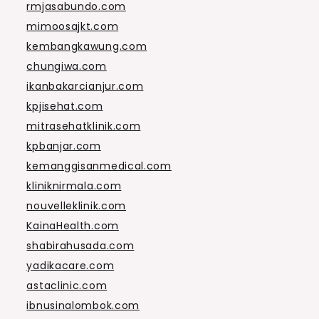
rmjasabundo.com
mimoosajkt.com
kembangkawung.com
chungiwa.com
ikanbakarcianjur.com
kpjisehat.com
mitrasehatklinik.com
kpbanjar.com
kemanggisanmedical.com
kliniknirmala.com
nouvelleklinik.com
KainaHealth.com
shabirahusada.com
yadikacare.com
astaclinic.com
ibnusinalombok.com