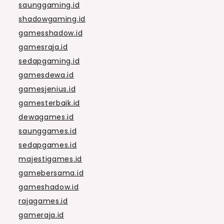
saunggaming.id
shadowgaming.id
gamesshadow.id
gamesraja.id
sedapgaming.id
gamesdewa.id
gamesjenius.id
gamesterbaik.id
dewagames.id
saunggames.id
sedapgames.id
majestigames.id
gamebersama.id
gameshadow.id
rajagames.id
gameraja.id