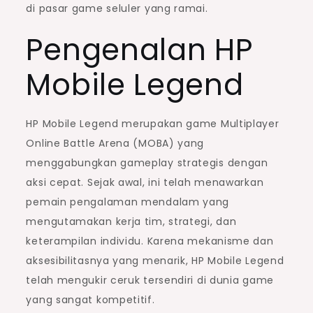
di pasar game seluler yang ramai.
Pengenalan HP
Mobile Legend
HP Mobile Legend merupakan game Multiplayer
Online Battle Arena (MOBA) yang
menggabungkan gameplay strategis dengan
aksi cepat. Sejak awal, ini telah menawarkan
pemain pengalaman mendalam yang
mengutamakan kerja tim, strategi, dan
keterampilan individu. Karena mekanisme dan
aksesibilitasnya yang menarik, HP Mobile Legend
telah mengukir ceruk tersendiri di dunia game
yang sangat kompetitif.