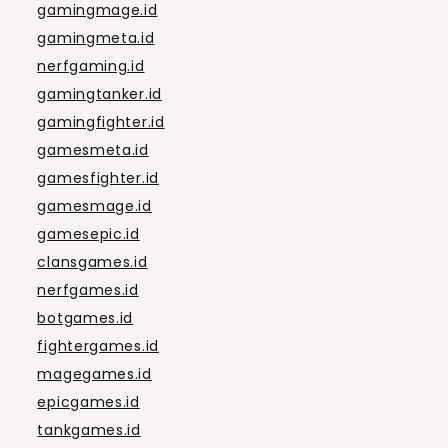
gamingmage.id
gamingmeta.id
nerfgaming.id
gamingtanker.id
gamingfighter.id
gamesmeta.id
gamesfighter.id
gamesmage.id
gamesepic.id
clansgames.id
nerfgames.id
botgames.id
fightergames.id
magegames.id
epicgames.id
tankgames.id