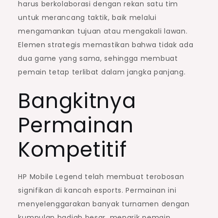
harus berkolaborasi dengan rekan satu tim
untuk merancang taktik, baik melalui
mengamankan tujuan atau mengakali lawan.
Elemen strategis memastikan bahwa tidak ada
dua game yang sama, sehingga membuat
pemain tetap terlibat dalam jangka panjang.
Bangkitnya
Permainan
Kompetitif
HP Mobile Legend telah membuat terobosan
signifikan di kancah esports. Permainan ini
menyelenggarakan banyak turnamen dengan
kumpulan hadiah besar, menarik pemain