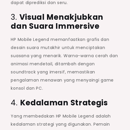
dapat diprediksi dan seru.
3.
Visual Menakjubkan
dan Suara Immersive
HP Mobile Legend memanfaatkan grafis dan
desain suara mutakhir untuk menciptakan
suasana yang menarik. Warna-warna cerah dan
animasi mendetail, ditambah dengan
soundtrack yang imersif, memastikan
pengalaman menawan yang menyaingi game
konsol dan PC.
4.
Kedalaman Strategis
Yang membedakan HP Mobile Legend adalah
kedalaman strategi yang digunakan. Pemain