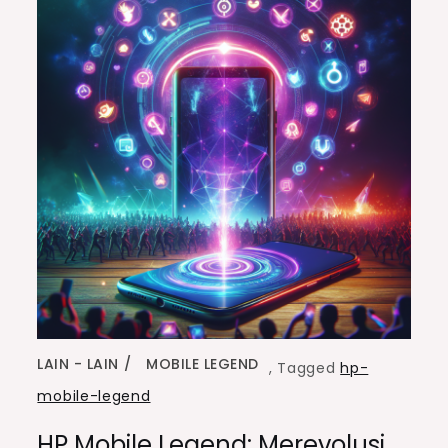
LAIN - LAIN
MOBILE LEGEND
,
Tagged
hp-
mobile-legend
HP Mobile Legend: Merevolusi