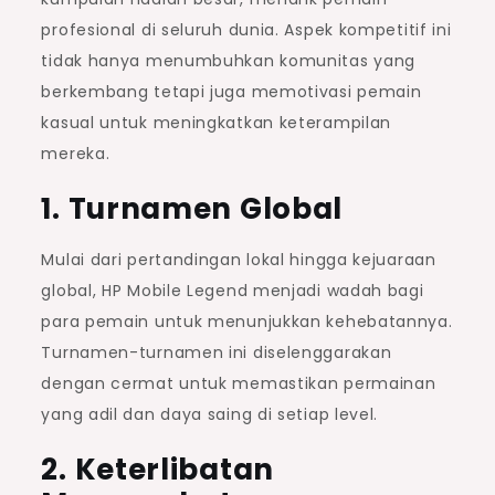
profesional di seluruh dunia. Aspek kompetitif ini
tidak hanya menumbuhkan komunitas yang
berkembang tetapi juga memotivasi pemain
kasual untuk meningkatkan keterampilan
mereka.
1. Turnamen Global
Mulai dari pertandingan lokal hingga kejuaraan
global, HP Mobile Legend menjadi wadah bagi
para pemain untuk menunjukkan kehebatannya.
Turnamen-turnamen ini diselenggarakan
dengan cermat untuk memastikan permainan
yang adil dan daya saing di setiap level.
2. Keterlibatan