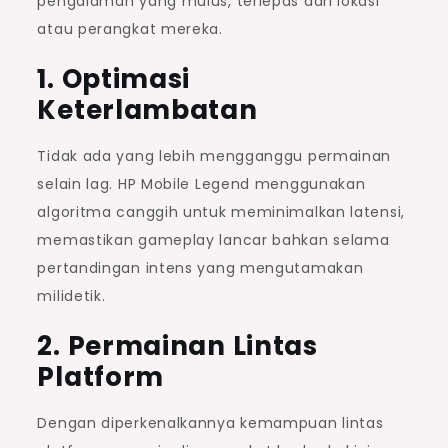
pengalaman yang mulus, terlepas dari lokasi
atau perangkat mereka.
1. Optimasi
Keterlambatan
Tidak ada yang lebih mengganggu permainan
selain lag. HP Mobile Legend menggunakan
algoritma canggih untuk meminimalkan latensi,
memastikan gameplay lancar bahkan selama
pertandingan intens yang mengutamakan
milidetik.
2. Permainan Lintas
Platform
Dengan diperkenalkannya kemampuan lintas