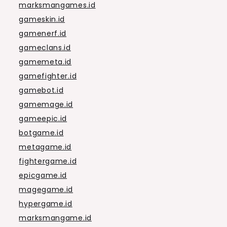
marksmangames.id
gameskin.id
gamenerf.id
gameclans.id
gamemeta.id
gamefighter.id
gamebot.id
gamemage.id
gameepic.id
botgame.id
metagame.id
fightergame.id
epicgame.id
magegame.id
hypergame.id
marksmangame.id