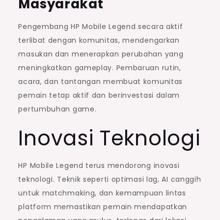
Masyarakat
Pengembang HP Mobile Legend secara aktif
terlibat dengan komunitas, mendengarkan
masukan dan menerapkan perubahan yang
meningkatkan gameplay. Pembaruan rutin,
acara, dan tantangan membuat komunitas
pemain tetap aktif dan berinvestasi dalam
pertumbuhan game.
Inovasi Teknologi
HP Mobile Legend terus mendorong inovasi
teknologi. Teknik seperti optimasi lag, AI canggih
untuk matchmaking, dan kemampuan lintas
platform memastikan pemain mendapatkan