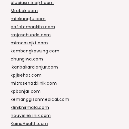
bluejasminejkt.com
Mrobak.com
miekungfu.com
cafetemankita.com
rmjasabundo.com
mimoosajkt.com
kembangkawung.com
chungiwa.com
ikanbakarcianjur.com
kpjisehat.com
mitrasehatklinik.com
kpbanjar.com
kemanggisanmedical.com
kliniknirmala.com
nouvelleklinik.com
KainaHealth.com