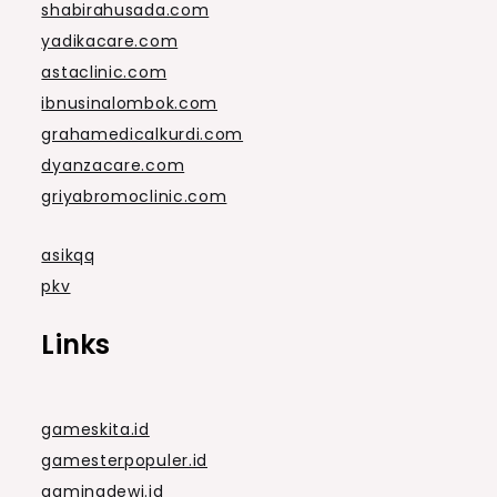
shabirahusada.com
yadikacare.com
astaclinic.com
ibnusinalombok.com
grahamedicalkurdi.com
dyanzacare.com
griyabromoclinic.com
asikqq
pkv
Links
gameskita.id
gamesterpopuler.id
gamingdewi.id