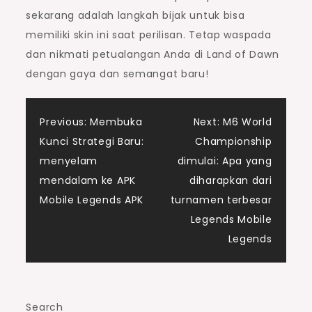
sekarang adalah langkah bijak untuk bisa
memiliki skin ini saat perilisan. Tetap waspada
dan nikmati petualangan Anda di Land of Dawn
dengan gaya dan semangat baru!
Post
Previous:
Membuka
Next:
M6 World
Kunci Strategi Baru:
Championship
navigation
menyelam
dimulai: Apa yang
mendalam ke APK
diharapkan dari
Mobile Legends APK
turnamen terbesar
Legends Mobile
Legends
Search