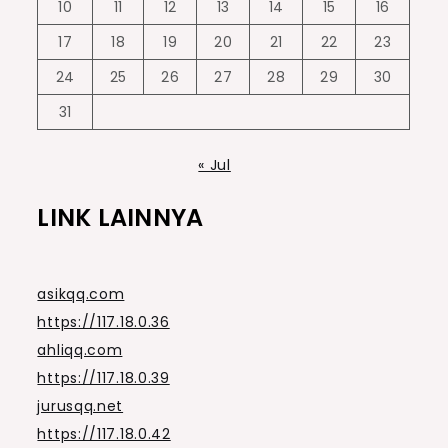
10
11
12
13
14
15
16
17
18
19
20
21
22
23
24
25
26
27
28
29
30
31
« Jul
LINK LAINNYA
asikqq.com
https://117.18.0.36
ahliqq.com
https://117.18.0.39
jurusqq.net
https://117.18.0.42