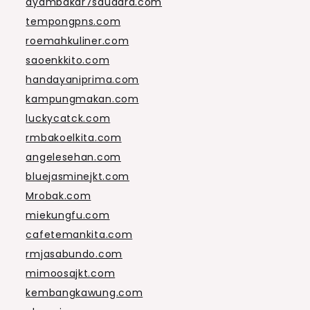
ayambakar7saudara.com
tempongpns.com
roemahkuliner.com
saoenkkito.com
handayaniprima.com
kampungmakan.com
luckycatck.com
rmbakoelkita.com
angelesehan.com
bluejasminejkt.com
Mrobak.com
miekungfu.com
cafetemankita.com
rmjasabundo.com
mimoosajkt.com
kembangkawung.com