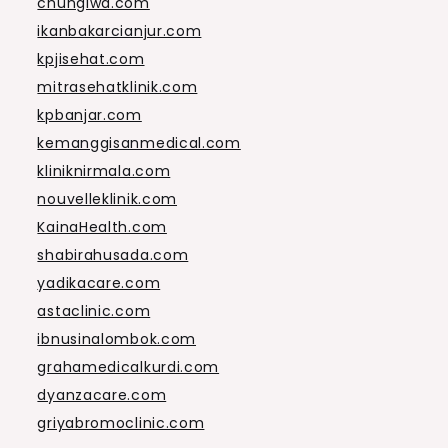
chungiwa.com
ikanbakarcianjur.com
kpjisehat.com
mitrasehatklinik.com
kpbanjar.com
kemanggisanmedical.com
kliniknirmala.com
nouvelleklinik.com
KainaHealth.com
shabirahusada.com
yadikacare.com
astaclinic.com
ibnusinalombok.com
grahamedicalkurdi.com
dyanzacare.com
griyabromoclinic.com