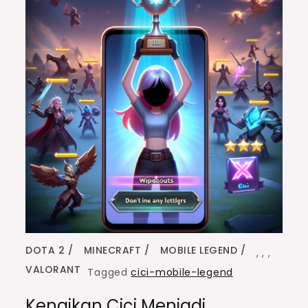
DOTA 2
MINECRAFT
MOBILE LEGEND
,
,
,
VALORANT
Tagged
cici-mobile-legend
Kenaikan Cici Menjadi