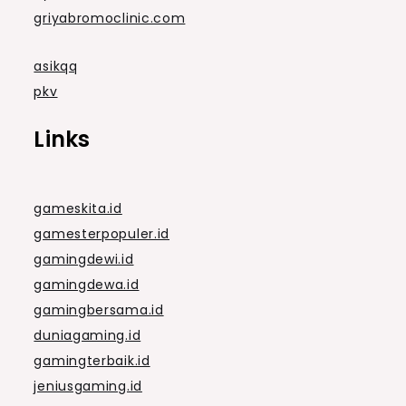
griyabromoclinic.com
asikqq
pkv
Links
gameskita.id
gamesterpopuler.id
gamingdewi.id
gamingdewa.id
gamingbersama.id
duniagaming.id
gamingterbaik.id
jeniusgaming.id