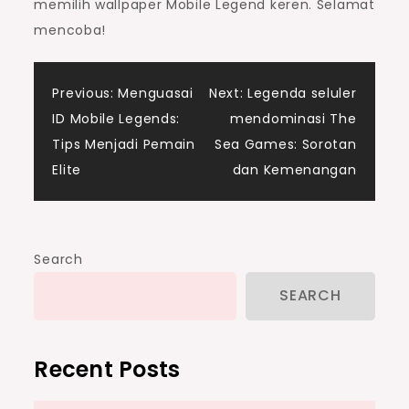
memilih wallpaper Mobile Legend keren. Selamat
mencoba!
Post
Previous:
Menguasai
Next:
Legenda seluler
ID Mobile Legends:
mendominasi The
navigation
Tips Menjadi Pemain
Sea Games: Sorotan
Elite
dan Kemenangan
Search
SEARCH
Recent Posts