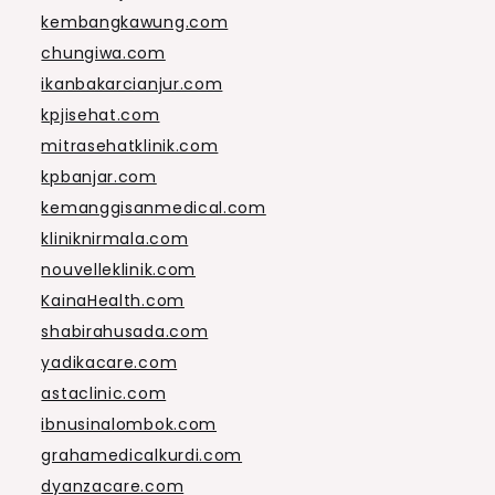
kembangkawung.com
chungiwa.com
ikanbakarcianjur.com
kpjisehat.com
mitrasehatklinik.com
kpbanjar.com
kemanggisanmedical.com
kliniknirmala.com
nouvelleklinik.com
KainaHealth.com
shabirahusada.com
yadikacare.com
astaclinic.com
ibnusinalombok.com
grahamedicalkurdi.com
dyanzacare.com