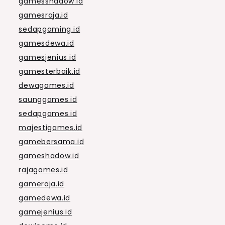
gamesshadow.id
gamesraja.id
sedapgaming.id
gamesdewa.id
gamesjenius.id
gamesterbaik.id
dewagames.id
saunggames.id
sedapgames.id
majestigames.id
gamebersama.id
gameshadow.id
rajagames.id
gameraja.id
gamedewa.id
gamejenius.id