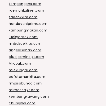
tempongpns.com
roemahkuliner.com
saoenkkito.com
handayaniprima.com
kampungmakan.com
luckycatck.com
rmbakoelkita.com
angelesehan.com
bluejasminejkt.com
Mrobak.com
miekungfu.com
cafetemankita.com
rmjasabundo.com
mimoosajkt.com
kembangkawung.com
chungiwa.com