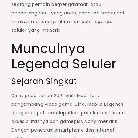
seorang pemain berpengalaman atau
pendatang baru yang aneh, panduan terperinci
ini akan menerangi alam semesta legenda
seluler yang menarik.
Munculnya
Legenda Seluler
Sejarah Singkat
Dirilis pada tahun 2016 oleh Moonton,
pengembang video game Cina, Mobile Legends
dengan cepat mendapatkan popularitas karena
aksesibilitasnya dan gameplay yang menarik.
Dengan penetrasi smartphone dan internet