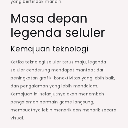
yang bertindak mandiri.
Masa depan
legenda seluler
Kemajuan teknologi
Ketika teknologi seluler terus maju, legenda
seluler cenderung mendapat manfaat dari
peningkatan grafik, konektivitas yang lebih baik,
dan pengalaman yang lebih mendalam.
Kemajuan ini selanjutnya akan menambah
pengalaman bermain game langsung,
membuatnya lebih menarik dan menarik secara
visual.