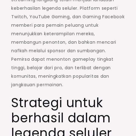
keberhasilan legenda seluler. Platform seperti
Twitch, YouTube Gaming, dan Gaming Facebook
memberi para pemain peluang untuk
menunjukkan keterampilan mereka,
membangun penonton, dan bahkan mencari
nafkah melalui sponsor dan sumbangan.
Pemirsa dapat menonton gameplay tingkat
tinggi, belajar dari pro, dan terlibat dengan
komunitas, meningkatkan popularitas dan
jangkauan permainan.
Strategi untuk
berhasil dalam
legenda seluler