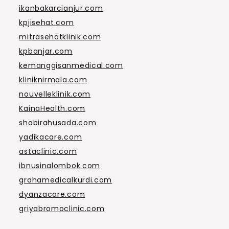
ikanbakarcianjur.com
kpjisehat.com
mitrasehatklinik.com
kpbanjar.com
kemanggisanmedical.com
kliniknirmala.com
nouvelleklinik.com
KainaHealth.com
shabirahusada.com
yadikacare.com
astaclinic.com
ibnusinalombok.com
grahamedicalkurdi.com
dyanzacare.com
griyabromoclinic.com