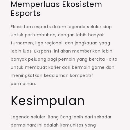
Memperluas Ekosistem
Esports
Ekosistem esports dalam legenda seluler siap
untuk pertumbuhan, dengan lebih banyak
turnamen, liga regional, dan jangkauan yang
lebih luas. Ekspansi ini akan memberikan lebih
banyak peluang bagi pemain yang bercita -cita
untuk membuat karier dari bermain game dan
meningkatkan kedalaman kompetitif
permainan.
Kesimpulan
Legenda seluler: Bang Bang lebih dari sekadar
permainan; Ini adalah komunitas yang