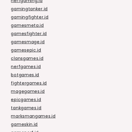
nerfgaming.id
gamingtanker.id
gamingfighter.id
gamesmeta.id
gamesfighter.id
gamesmage.id
gamesepic.id
clansgames.id
nerfgames.id
botgames.id
fightergames.id
magegames.id
epicgames.id
tankgames.id
marksmangames.id
gameskin.id