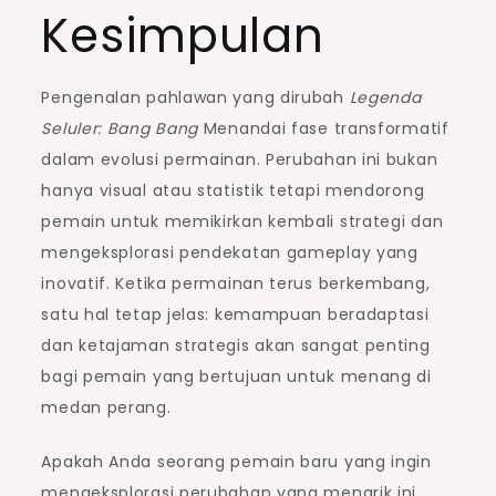
Kesimpulan
Pengenalan pahlawan yang dirubah
Legenda
Seluler: Bang Bang
Menandai fase transformatif
dalam evolusi permainan. Perubahan ini bukan
hanya visual atau statistik tetapi mendorong
pemain untuk memikirkan kembali strategi dan
mengeksplorasi pendekatan gameplay yang
inovatif. Ketika permainan terus berkembang,
satu hal tetap jelas: kemampuan beradaptasi
dan ketajaman strategis akan sangat penting
bagi pemain yang bertujuan untuk menang di
medan perang.
Apakah Anda seorang pemain baru yang ingin
mengeksplorasi perubahan yang menarik ini