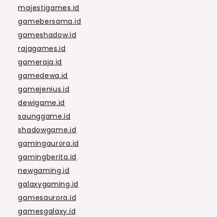
majestigames.id
gamebersama.id
gameshadow.id
rajagames.id
gameraja.id
gamedewa.id
gamejenius.id
dewigame.id
saunggame.id
shadowgame.id
gamingaurora.id
gamingberita.id
newgaming.id
galaxygaming.id
gamesaurora.id
gamesgalaxy.id