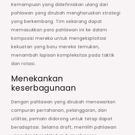
Kemampuan yang didefinisikan ulang dari
pahlawan yang dirubah mengharuskan strategi
yang berkembang. Tim sekarang dapat
memasukkan para pahlawan ini ke dalam
komposisi mereka untuk mengeksploitasi
kekuatan yang baru mereka temukan,
menambah lapisan kompleksitas pada taktik
dan rotasi.
Menekankan
keserbagunaan
Dengan pahlawan yang dirubah menawarkan
campuran pertahanan, pelanggaran, dan
utilitas, pemain didorong untuk tetap dapat
beradaptasi. Selama draft, memilih pahlawan