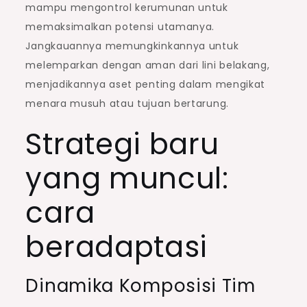
mampu mengontrol kerumunan untuk
memaksimalkan potensi utamanya.
Jangkauannya memungkinkannya untuk
melemparkan dengan aman dari lini belakang,
menjadikannya aset penting dalam mengikat
menara musuh atau tujuan bertarung.
Strategi baru
yang muncul:
cara
beradaptasi
Dinamika Komposisi Tim