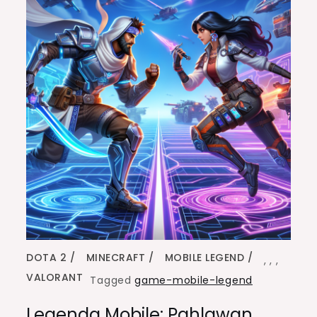
DOTA 2
MINECRAFT
MOBILE LEGEND
,
,
,
VALORANT
Tagged
game-mobile-legend
Legenda Mobile: Pahlawan