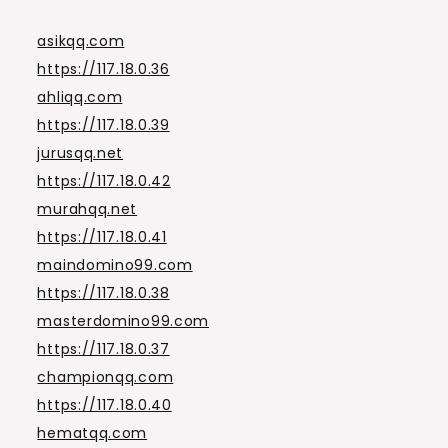
asikqq.com
https://117.18.0.36
ahliqq.com
https://117.18.0.39
jurusqq.net
https://117.18.0.42
murahqq.net
https://117.18.0.41
maindomino99.com
https://117.18.0.38
masterdomino99.com
https://117.18.0.37
championqq.com
https://117.18.0.40
hematqq.com