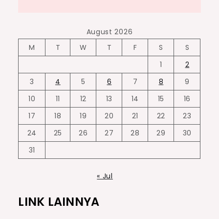
August 2026
M
T
W
T
F
S
S
1
2
3
4
5
6
7
8
9
10
11
12
13
14
15
16
17
18
19
20
21
22
23
24
25
26
27
28
29
30
31
« Jul
LINK LAINNYA