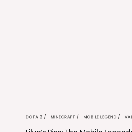
DOTA 2
MINECRAFT
MOBILE LEGEND
VA