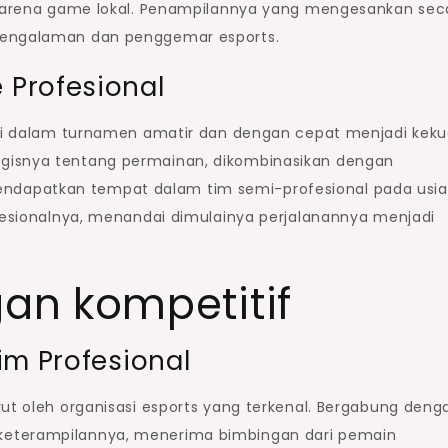
di arena game lokal. Penampilannya yang mengesankan sec
rpengalaman dan penggemar esports.
Profesional
pasi dalam turnamen amatir dan dengan cepat menjadi kek
gisnya tentang permainan, dikombinasikan dengan
dapatkan tempat dalam tim semi-profesional pada usia
ofesionalnya, menandai dimulainya perjalanannya menjadi
an kompetitif
im Profesional
rut oleh organisasi esports yang terkenal. Bergabung deng
keterampilannya, menerima bimbingan dari pemain