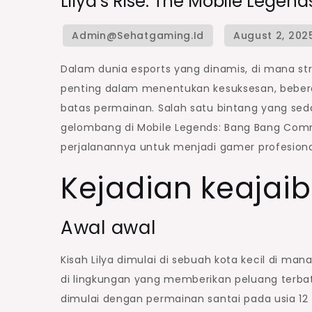
Lilya’s Rise: The Mobile Lege
Dalam dunia esports yang dinamis, di mana st
penting dalam menentukan kesuksesan, bebera
batas permainan. Salah satu bintang yang se
gelombang di Mobile Legends: Bang Bang Commun
perjalanannya untuk menjadi gamer profesion
Kejadian keajai
Awal awal
Kisah Lilya dimulai di sebuah kota kecil di ma
di lingkungan yang memberikan peluang terbat
dimulai dengan permainan santai pada usia 12 