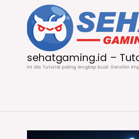
Skip
to
content
sehatgaming.id – Tut
Ini dia Tutorial paling lengkap buat Genshin 