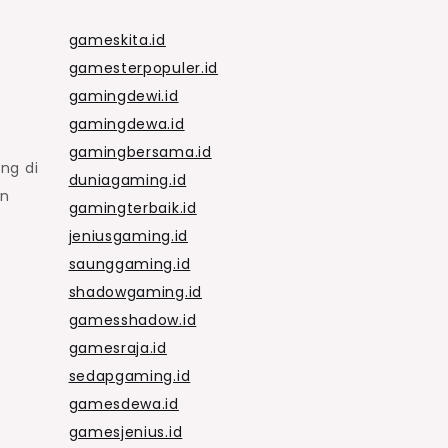
gameskita.id
gamesterpopuler.id
gamingdewi.id
gamingdewa.id
gamingbersama.id
ng di
duniagaming.id
an
gamingterbaik.id
jeniusgaming.id
saunggaming.id
shadowgaming.id
gamesshadow.id
gamesraja.id
sedapgaming.id
gamesdewa.id
gamesjenius.id