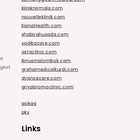
kliniknirmala.com
nouvelleklinik.com
KainaHealth.com
shabirahusada.com
yadikacare.com
,
astaclinic.com
da
ibnusinalombok.com
ngkat
grahamedicalkurdi.com
dyanzacare.com
griyabromoclinic.com
asikqq
pkv
Links