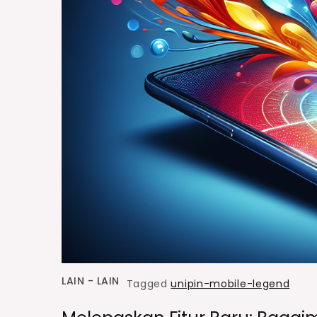
LAIN - LAIN
Tagged
unipin-mobile-legend