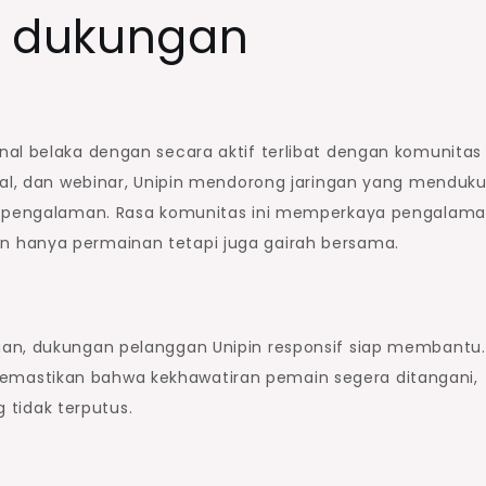
n dukungan
nal belaka dengan secara aktif terlibat dengan komunitas
ial, dan webinar, Unipin mendorong jaringan yang menduku
an pengalaman. Rasa komunitas ini memperkaya pengalam
 hanya permainan tetapi juga gairah bersama.
aan, dukungan pelanggan Unipin responsif siap membantu.
mastikan bahwa kekhawatiran pemain segera ditangani,
tidak terputus.