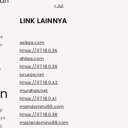
man
« Jul
LINK LAINNYA
me
asikqq.com
an
https://117.18.0.36
ahliqq.com
https://117.18.0.39
h
jurusqq.net
https://117.18.0.42
in
murahqq.net
https://117.18.0.41
maindomino99.com
gi
https://117.18.0.38
nya
masterdomino99.com
g