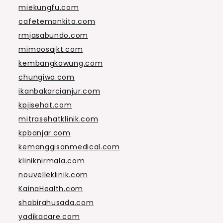
miekungfu.com
cafetemankita.com
rmjasabundo.com
mimoosajkt.com
kembangkawung.com
chungiwa.com
ikanbakarcianjur.com
kpjisehat.com
mitrasehatklinik.com
kpbanjar.com
kemanggisanmedical.com
kliniknirmala.com
nouvelleklinik.com
KainaHealth.com
shabirahusada.com
yadikacare.com