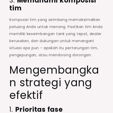
3.
Memahami komposisi
tim
Komposisi tim yang seimbang memaksimalkan
peluang Anda untuk menang. Pastikan tim Anda
memiliki keseimbangan tank yang tepat, dealer
kerusakan, dan dukungan untuk menangani
situasi apa pun – apakah itu pertarungan tim,
pengepungan, atau mendorong dorongan.
Mengembangka
n strategi yang
efektif
1.
Prioritas fase