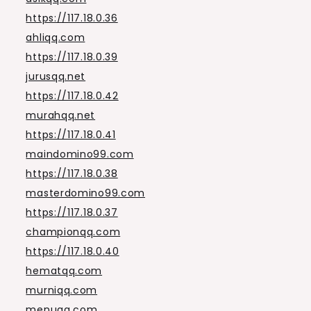
https://117.18.0.36
ahliqq.com
https://117.18.0.39
jurusqq.net
https://117.18.0.42
murahqq.net
https://117.18.0.41
maindomino99.com
https://117.18.0.38
masterdomino99.com
https://117.18.0.37
championqq.com
https://117.18.0.40
hematqq.com
murniqq.com
menuqq.com