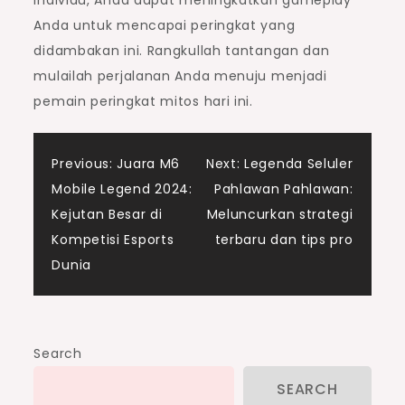
Anda untuk mencapai peringkat yang
didambakan ini. Rangkullah tantangan dan
mulailah perjalanan Anda menuju menjadi
pemain peringkat mitos hari ini.
Post
Previous:
Juara M6
Next:
Legenda Seluler
Mobile Legend 2024:
Pahlawan Pahlawan:
navigation
Kejutan Besar di
Meluncurkan strategi
Kompetisi Esports
terbaru dan tips pro
Dunia
Search
SEARCH