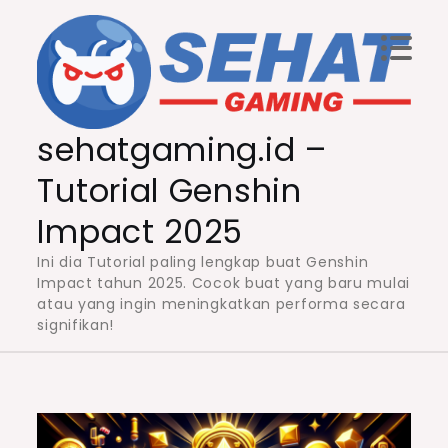
Skip
to
content
sehatgaming.id –
Tutorial Genshin
Impact 2025
Ini dia Tutorial paling lengkap buat Genshin
Impact tahun 2025. Cocok buat yang baru mulai
atau yang ingin meningkatkan performa secara
signifikan!