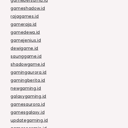
gamebersama.id
gameshadow.id
rajagames.id
gameraja.id
gamedewa.id
gamejenius.id
dewigame.id
saunggame.id
shadowgame.id
gamingaurora.id
gamingberita.id
newgaming.id
galaxygaming.id
gamesaurora.id
gamesgalaxy.id
updategaming.id