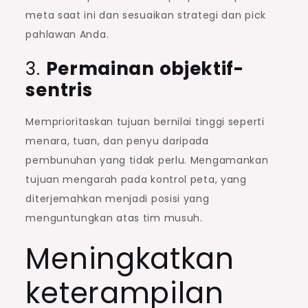
meta saat ini dan sesuaikan strategi dan pick
pahlawan Anda.
3.
Permainan objektif-
sentris
Memprioritaskan tujuan bernilai tinggi seperti
menara, tuan, dan penyu daripada
pembunuhan yang tidak perlu. Mengamankan
tujuan mengarah pada kontrol peta, yang
diterjemahkan menjadi posisi yang
menguntungkan atas tim musuh.
Meningkatkan
keterampilan