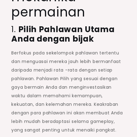
permainan
1.
Pilih Pahlawan Utama
Anda dengan bijak
Berfokus pada sekelompok pahlawan tertentu
dan menguasai mereka jauh lebih bermanfaat
daripada menjadi rata -rata dengan setiap
pahlawan. Pahlawan Pilih yang sesuai dengan
gaya bermain Anda dan menginvestasikan
waktu dalam memahami kemampuan,
kekuatan, dan kelemahan mereka. Keakraban
dengan para pahlawan ini akan membuat Anda
lebih mudah beradaptasi selama gameplay,
yang sangat penting untuk menaiki pangkat.