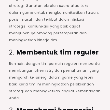
strategi. Gunakan obrolan suara atau teks
dalam game untuk mengkomunikasikan tujuan,
posisi musuh, dan terlibat dalam diskusi
strategis. Komunikasi yang baik dapat
mengubah gelombang pertempuran dan
meningkatkan kinerja tim.
2.
Membentuk tim reguler
Bermain dengan tim pemain reguler membantu
membangun chemistry dan pemahaman, yang
mengarah ke sinergi dalam game yang lebih
baik. Kerja tim ini meningkatkan pelaksanaan
strategi dan meningkatkan tingkat kemenangan
Anda.