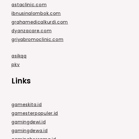
astaclinic.com
ibnusinalombok.com
grahamedicalkurdi.com
dyanzacare.com
griyabromoclinic.com
asikqq
pkv
Links
gameskita.id
gamesterpopuler.id
gamingdewi.id
gamingdewa.id