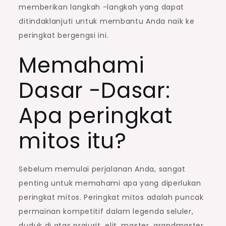
memberikan langkah -langkah yang dapat
ditindaklanjuti untuk membantu Anda naik ke
peringkat bergengsi ini.
Memahami
Dasar -Dasar:
Apa peringkat
mitos itu?
Sebelum memulai perjalanan Anda, sangat
penting untuk memahami apa yang diperlukan
peringkat mitos. Peringkat mitos adalah puncak
permainan kompetitif dalam legenda seluler,
duduk di atas prajurit, elit, master, grandmaster,