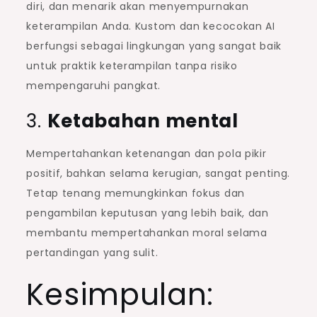
diri, dan menarik akan menyempurnakan
keterampilan Anda. Kustom dan kecocokan AI
berfungsi sebagai lingkungan yang sangat baik
untuk praktik keterampilan tanpa risiko
mempengaruhi pangkat.
3.
Ketabahan mental
Mempertahankan ketenangan dan pola pikir
positif, bahkan selama kerugian, sangat penting.
Tetap tenang memungkinkan fokus dan
pengambilan keputusan yang lebih baik, dan
membantu mempertahankan moral selama
pertandingan yang sulit.
Kesimpulan: