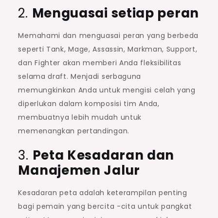
2.
Menguasai setiap peran
Memahami dan menguasai peran yang berbeda
seperti Tank, Mage, Assassin, Markman, Support,
dan Fighter akan memberi Anda fleksibilitas
selama draft. Menjadi serbaguna
memungkinkan Anda untuk mengisi celah yang
diperlukan dalam komposisi tim Anda,
membuatnya lebih mudah untuk
memenangkan pertandingan.
3.
Peta Kesadaran dan
Manajemen Jalur
Kesadaran peta adalah keterampilan penting
bagi pemain yang bercita -cita untuk pangkat