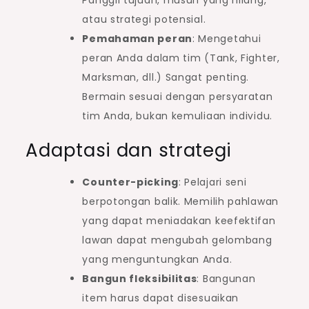
atau strategi potensial.
Pemahaman peran
: Mengetahui
peran Anda dalam tim (Tank, Fighter,
Marksman, dll.) Sangat penting.
Bermain sesuai dengan persyaratan
tim Anda, bukan kemuliaan individu.
Adaptasi dan strategi
Counter-picking
: Pelajari seni
berpotongan balik. Memilih pahlawan
yang dapat meniadakan keefektifan
lawan dapat mengubah gelombang
yang menguntungkan Anda.
Bangun fleksibilitas
: Bangunan
item harus dapat disesuaikan