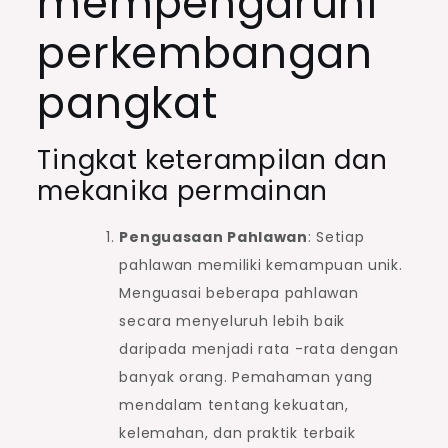
mempengaruhi
perkembangan
pangkat
Tingkat keterampilan dan
mekanika permainan
Penguasaan Pahlawan
: Setiap
pahlawan memiliki kemampuan unik.
Menguasai beberapa pahlawan
secara menyeluruh lebih baik
daripada menjadi rata -rata dengan
banyak orang. Pemahaman yang
mendalam tentang kekuatan,
kelemahan, dan praktik terbaik