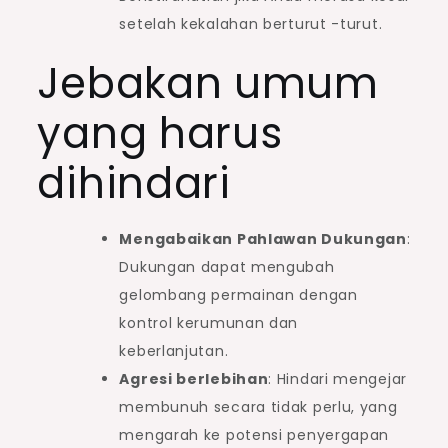
setelah kekalahan berturut -turut.
Jebakan umum
yang harus
dihindari
Mengabaikan Pahlawan Dukungan
:
Dukungan dapat mengubah
gelombang permainan dengan
kontrol kerumunan dan
keberlanjutan.
Agresi berlebihan
: Hindari mengejar
membunuh secara tidak perlu, yang
mengarah ke potensi penyergapan