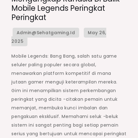
Mobile Legends Peringkat
Peringkat
Mobile Legends: Bang Bang, salah satu game
seluler paling populer secara global,
menawarkan platform kompetitif di mana
jutaan gamer menguji keterampilan mereka.
Gim ini menampilkan sistem perkembangan
peringkat yang dicita -citakan pemain untuk
memanjat, membuka kunci imbalan dan
pengakuan eksklusif. Memahami seluk -beluk
sistem ini sangat penting bagi setiap pemain
serius yang bertujuan untuk mencapai peringkat