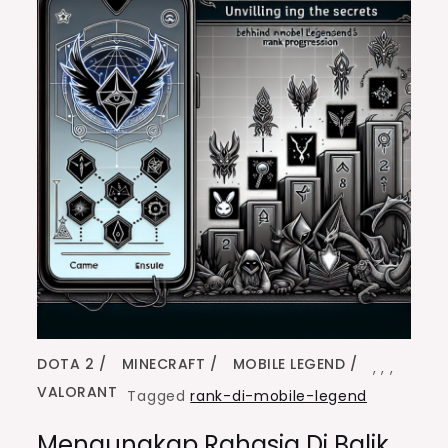
DOTA 2
MINECRAFT
MOBILE LEGEND
,
,
,
VALORANT
Tagged
rank-di-mobile-legend
Mengungkap Rahasia Di Balik