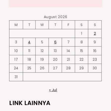
August 2026
M
T
W
T
F
S
S
1
2
3
4
5
6
7
8
9
10
11
12
13
14
15
16
17
18
19
20
21
22
23
24
25
26
27
28
29
30
31
« Jul
LINK LAINNYA