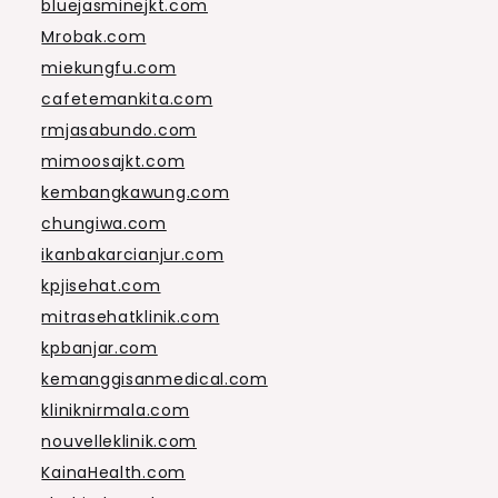
bluejasminejkt.com
Mrobak.com
miekungfu.com
cafetemankita.com
rmjasabundo.com
mimoosajkt.com
kembangkawung.com
chungiwa.com
ikanbakarcianjur.com
kpjisehat.com
mitrasehatklinik.com
kpbanjar.com
kemanggisanmedical.com
kliniknirmala.com
nouvelleklinik.com
KainaHealth.com