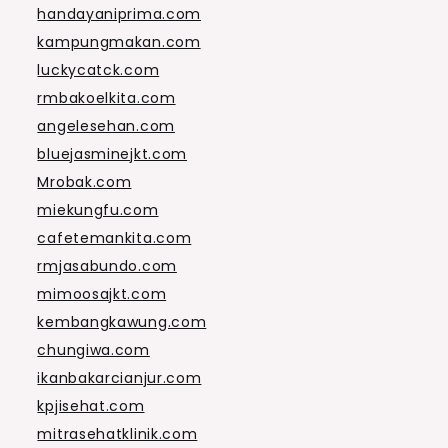
handayaniprima.com
kampungmakan.com
luckycatck.com
rmbakoelkita.com
angelesehan.com
bluejasminejkt.com
Mrobak.com
miekungfu.com
cafetemankita.com
rmjasabundo.com
mimoosajkt.com
kembangkawung.com
chungiwa.com
ikanbakarcianjur.com
kpjisehat.com
mitrasehatklinik.com