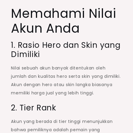
Memahami Nilai
Akun Anda
1. Rasio Hero dan Skin yang
Dimiliki
Nilai sebuah akun banyak ditentukan oleh
jumlah dan kualitas hero serta skin yang dimiliki.
Akun dengan hero atau skin langka biasanya
memiliki harga jual yang lebih tinggi.
2. Tier Rank
Akun yang berada di tier tinggi menunjukkan
bahwa pemiliknya adalah pemain yang