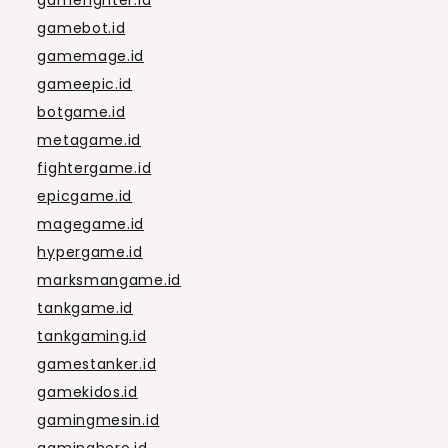
gamebot.id
gamemage.id
gameepic.id
botgame.id
metagame.id
fightergame.id
epicgame.id
magegame.id
hypergame.id
marksmangame.id
tankgame.id
tankgaming.id
gamestanker.id
gamekidos.id
gamingmesin.id
gaminghero.id