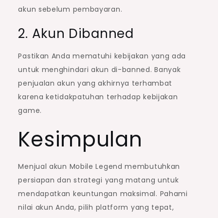
akun sebelum pembayaran.
2. Akun Dibanned
Pastikan Anda mematuhi kebijakan yang ada
untuk menghindari akun di-banned. Banyak
penjualan akun yang akhirnya terhambat
karena ketidakpatuhan terhadap kebijakan
game.
Kesimpulan
Menjual akun Mobile Legend membutuhkan
persiapan dan strategi yang matang untuk
mendapatkan keuntungan maksimal. Pahami
nilai akun Anda, pilih platform yang tepat,