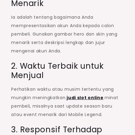
Menarik
Ia adalah tentang bagaimana Anda
mempresentasikan akun Anda kepada calon
pembeli. Gunakan gambar hero dan skin yang
menarik serta deskripsi lengkap dan jujur
mengenai akun Anda.
2. Waktu Terbaik untuk
Menjual
Perhatikan waktu atau musim tertentu yang
mungkin meningkatkan
judi slot online
minat
pembeli, misalnya saat update season baru
atau event menarik dari Mobile Legend.
3. Responsif Terhadap