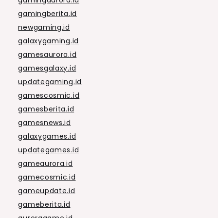
gamingberita.id
newgaming.id
galaxygaming.id
gamesaurora.id
gamesgalaxy.id
updategaming.id
gamescosmic.id
gamesberita.id
gamesnews.id
galaxygames.id
updategames.id
gameaurora.id
gamecosmic.id
gameupdate.id
gameberita.id
auroragame.id