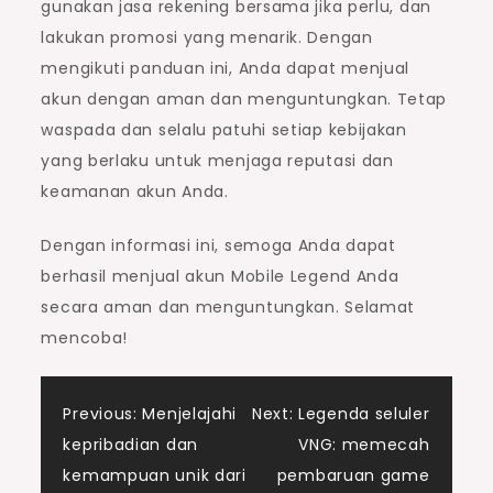
gunakan jasa rekening bersama jika perlu, dan
lakukan promosi yang menarik. Dengan
mengikuti panduan ini, Anda dapat menjual
akun dengan aman dan menguntungkan. Tetap
waspada dan selalu patuhi setiap kebijakan
yang berlaku untuk menjaga reputasi dan
keamanan akun Anda.
Dengan informasi ini, semoga Anda dapat
berhasil menjual akun Mobile Legend Anda
secara aman dan menguntungkan. Selamat
mencoba!
Post
Previous:
Menjelajahi
Next:
Legenda seluler
kepribadian dan
VNG: memecah
navigation
kemampuan unik dari
pembaruan game