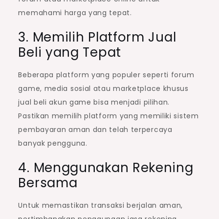
memahami harga yang tepat.
3. Memilih Platform Jual
Beli yang Tepat
Beberapa platform yang populer seperti forum
game, media sosial atau marketplace khusus
jual beli akun game bisa menjadi pilihan.
Pastikan memilih platform yang memiliki sistem
pembayaran aman dan telah terpercaya
banyak pengguna.
4. Menggunakan Rekening
Bersama
Untuk memastikan transaksi berjalan aman,
pertimbangkan penggunaan jasa rekening