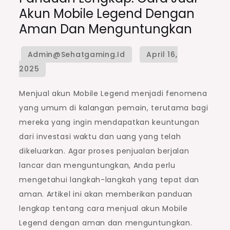
Akun Mobile Legend Dengan
Aman Dan Menguntungkan
Menjual akun Mobile Legend menjadi fenomena
yang umum di kalangan pemain, terutama bagi
mereka yang ingin mendapatkan keuntungan
dari investasi waktu dan uang yang telah
dikeluarkan. Agar proses penjualan berjalan
lancar dan menguntungkan, Anda perlu
mengetahui langkah-langkah yang tepat dan
aman. Artikel ini akan memberikan panduan
lengkap tentang cara menjual akun Mobile
Legend dengan aman dan menguntungkan.