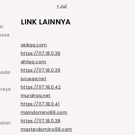
« Jul
LINK LAINNYA
si
hoose
asikqq.com
https://117.18.0.36
ahliqq.com
https://117.18.0.39
pada
jurusqq.net
https://117.18.0.42
Freya
murahqq.net
https://117.18.0.41
maindomino99.com
https://117.18.0.38
uatan
masterdomino99.com