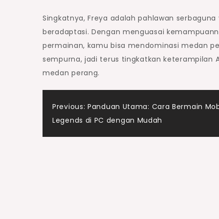
Singkatnya, Freya adalah pahlawan serbagun
beradaptasi. Dengan menguasai kemampuanny
permainan, kamu bisa mendominasi medan pert
sempurna, jadi terus tingkatkan keterampilan 
medan perang.
Post
Previous:
Panduan Utama: Cara Bermain Mob
Legends di PC dengan Mudah
navigation