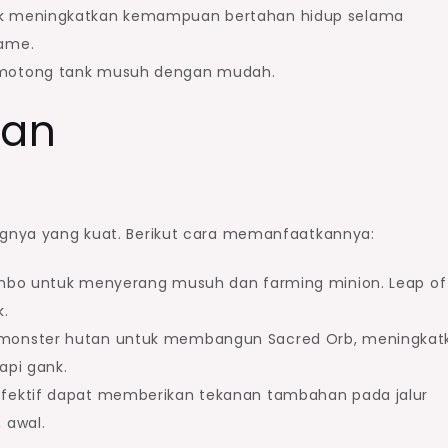
uk meningkatkan kemampuan bertahan hidup selama
game.
emotong tank musuh dengan mudah.
nan
ingnya yang kuat. Berikut cara memanfaatkannya:
ombo untuk menyerang musuh dan farming minion. Leap of
k.
 monster hutan untuk membangun Sacred Orb, meningkat
api gank.
efektif dapat memberikan tekanan tambahan pada jalur
 awal.