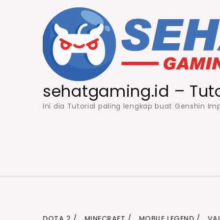
Skip
to
content
sehatgaming.id – Tut
Ini dia Tutorial paling lengkap buat Genshin 
DOTA 2
MINECRAFT
MOBILE LEGEND
VA