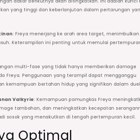
an dasar berikutnya akan ditingkatkan. Ini adalah kunci 
kan yang tinggi dan keberlanjutan dalam pertarungan ya
kinan
: Freya menerjang ke arah area target, menimbulkan
usuh. Keterampilan ini penting untuk memulai pertempura
rangan multi-fase yang tidak hanya memberikan damage
ada Freya. Penggunaan yang terampil dapat mengganggu
n kemampuan bertahan hidup yang signifikan dalam duel
nan Valkyrie
: Kemampuan pamungkas Freya meningkat
amage tambahan, dan meningkatkan kecepatan serangann
i sosok yang menakutkan di tengah pertempuran kecil.
ya Optimal