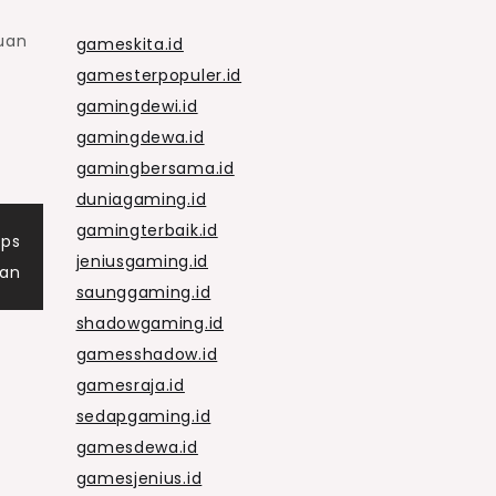
uan
gameskita.id
gamesterpopuler.id
gamingdewi.id
gamingdewa.id
gamingbersama.id
duniagaming.id
gamingterbaik.id
ips
jeniusgaming.id
nan
saunggaming.id
shadowgaming.id
gamesshadow.id
gamesraja.id
sedapgaming.id
gamesdewa.id
gamesjenius.id