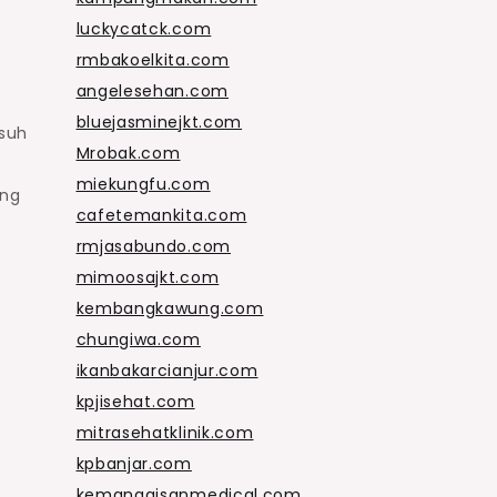
luckycatck.com
rmbakoelkita.com
angelesehan.com
bluejasminejkt.com
suh
Mrobak.com
miekungfu.com
ing
cafetemankita.com
rmjasabundo.com
mimoosajkt.com
kembangkawung.com
chungiwa.com
ikanbakarcianjur.com
kpjisehat.com
mitrasehatklinik.com
kpbanjar.com
kemanggisanmedical.com