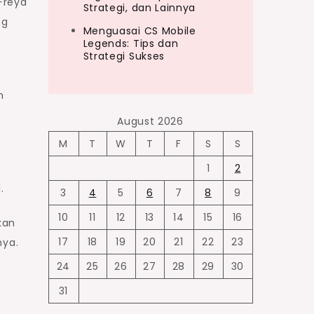
Freya
Strategi, dan Lainnya
ng
Menguasai CS Mobile
Legends: Tips dan
Strategi Sukses
n
August 2026
M
T
W
T
F
S
S
1
2
.
3
4
5
6
7
8
9
10
11
12
13
14
15
16
kan
17
18
19
20
21
22
23
ya.
24
25
26
27
28
29
30
31