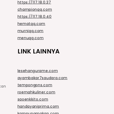
https://117.18.0.37
championqq.com
https://117.18.0.40
hematqq.com
murniqq.com
menuqq.com
LINK LAINNYA
lesehangurame.com
ayambakar7saudara.com
tempongpns.com
kan
roemahkuliner.com
saoenkkito.com
handayaniprima.com
kampungmakan.com