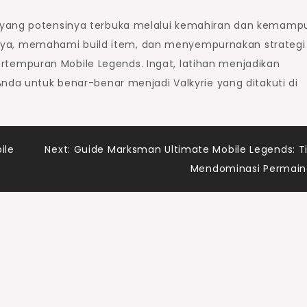
a yang potensinya terbuka melalui kemahiran dan kemamp
a, memahami build item, dan menyempurnakan strategi
empuran Mobile Legends. Ingat, latihan menjadikan
Anda untuk benar-benar menjadi Valkyrie yang ditakuti di
ile
Next:
Guide Marksman Ultimate Mobile Legends: T
Mendominasi Permai