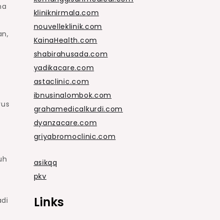
ma
kliniknirmala.com
nouvelleklinik.com
an,
KainaHealth.com
shabirahusada.com
yadikacare.com
astaclinic.com
ibnusinalombok.com
rus
grahamedicalkurdi.com
dyanzacare.com
griyabromoclinic.com
uh
asikqq
pkv
Links
adi