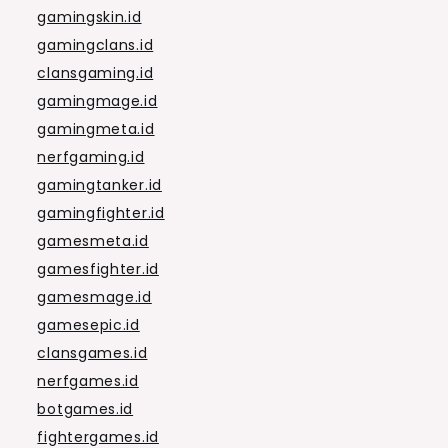
gamingskin.id
gamingclans.id
clansgaming.id
gamingmage.id
gamingmeta.id
nerfgaming.id
gamingtanker.id
gamingfighter.id
gamesmeta.id
gamesfighter.id
gamesmage.id
gamesepic.id
clansgames.id
nerfgames.id
botgames.id
fightergames.id