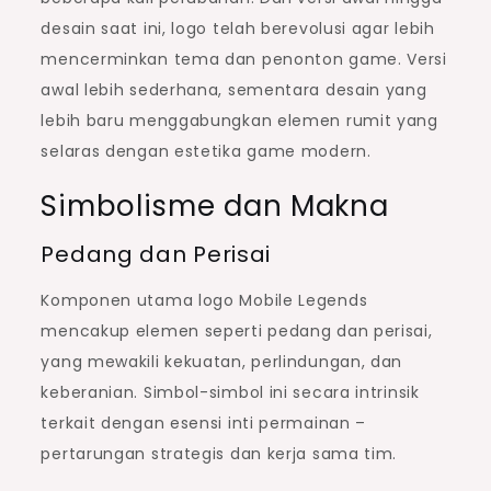
desain saat ini, logo telah berevolusi agar lebih
mencerminkan tema dan penonton game. Versi
awal lebih sederhana, sementara desain yang
lebih baru menggabungkan elemen rumit yang
selaras dengan estetika game modern.
Simbolisme dan Makna
Pedang dan Perisai
Komponen utama logo Mobile Legends
mencakup elemen seperti pedang dan perisai,
yang mewakili kekuatan, perlindungan, dan
keberanian. Simbol-simbol ini secara intrinsik
terkait dengan esensi inti permainan –
pertarungan strategis dan kerja sama tim.