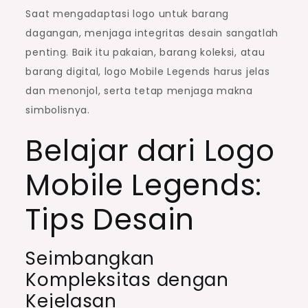
Saat mengadaptasi logo untuk barang
dagangan, menjaga integritas desain sangatlah
penting. Baik itu pakaian, barang koleksi, atau
barang digital, logo Mobile Legends harus jelas
dan menonjol, serta tetap menjaga makna
simbolisnya.
Belajar dari Logo
Mobile Legends:
Tips Desain
Seimbangkan
Kompleksitas dengan
Kejelasan