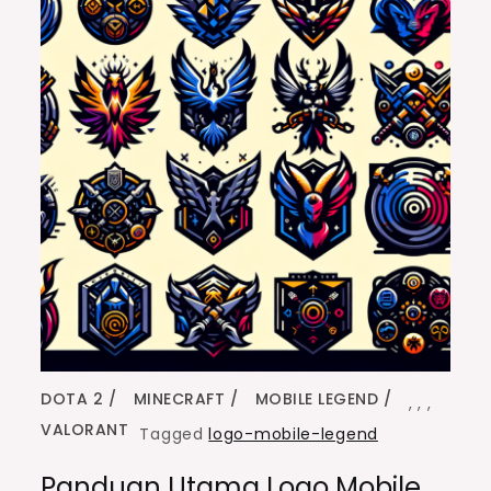
DOTA 2
MINECRAFT
MOBILE LEGEND
,
,
,
VALORANT
Tagged
logo-mobile-legend
Panduan Utama Logo Mobile