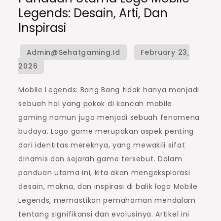
Legends: Desain, Arti, Dan
Inspirasi
Mobile Legends: Bang Bang tidak hanya menjadi
sebuah hal yang pokok di kancah mobile
gaming namun juga menjadi sebuah fenomena
budaya. Logo game merupakan aspek penting
dari identitas mereknya, yang mewakili sifat
dinamis dan sejarah game tersebut. Dalam
panduan utama ini, kita akan mengeksplorasi
desain, makna, dan inspirasi di balik logo Mobile
Legends, memastikan pemahaman mendalam
tentang signifikansi dan evolusinya. Artikel ini