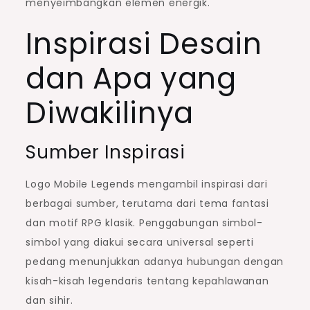
menyeimbangkan elemen energik.
Inspirasi Desain
dan Apa yang
Diwakilinya
Sumber Inspirasi
Logo Mobile Legends mengambil inspirasi dari
berbagai sumber, terutama dari tema fantasi
dan motif RPG klasik. Penggabungan simbol-
simbol yang diakui secara universal seperti
pedang menunjukkan adanya hubungan dengan
kisah-kisah legendaris tentang kepahlawanan
dan sihir.