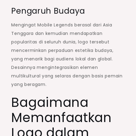
Pengaruh Budaya
Mengingat Mobile Legends berasal dari Asia
Tenggara dan kemudian mendapatkan
popularitas di seluruh dunia, logo tersebut
mencerminkan perpaduan estetika budaya,
yang menarik bagi audiens lokal dan global.
Desainnya mengintegrasikan elemen
multikultural yang selaras dengan basis pemain
yang beragam.
Bagaimana
Memanfaatkan
Logo dalam