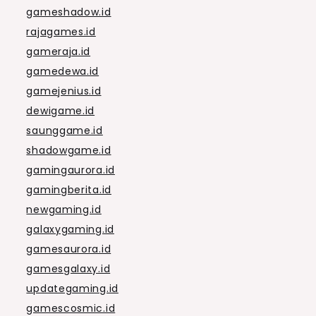
gameshadow.id
rajagames.id
gameraja.id
gamedewa.id
gamejenius.id
dewigame.id
saunggame.id
shadowgame.id
gamingaurora.id
gamingberita.id
newgaming.id
galaxygaming.id
gamesaurora.id
gamesgalaxy.id
updategaming.id
gamescosmic.id