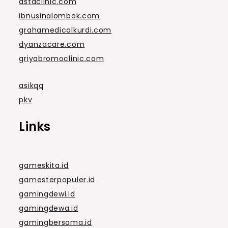
astaclinic.com
ibnusinalombok.com
grahamedicalkurdi.com
dyanzacare.com
griyabromoclinic.com
asikqq
pkv
Links
gameskita.id
gamesterpopuler.id
gamingdewi.id
gamingdewa.id
gamingbersama.id