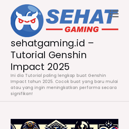
Skip
to
content
sehatgaming.id –
Tutorial Genshin
Impact 2025
Ini dia Tutorial paling lengkap buat Genshin
Impact tahun 2025. Cocok buat yang baru mulai
atau yang ingin meningkatkan performa secara
signifikan!