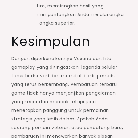
tim, memiringkan hasil yang
menguntungkan Anda melalui angka
-angka superior.
Kesimpulan
Dengan diperkenalkannya Vexana dan fitur
gameplay yang ditingkatkan, legenda seluler
terus berinovasi dan memikat basis pemain
yang terus berkembang. Pembaruan terbaru
game tidak hanya menjanjikan pengalaman
yang segar dan menarik tetapi juga
menetapkan panggung untuk permainan
strategis yang lebih dalam. Apakah Anda
seorang pemain veteran atau pendatang baru,
pembaruan ini menawarkan banyak alasan