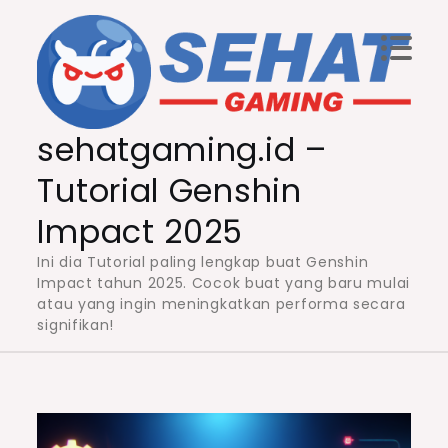
Skip
to
content
sehatgaming.id –
Tutorial Genshin
Impact 2025
Ini dia Tutorial paling lengkap buat Genshin
Impact tahun 2025. Cocok buat yang baru mulai
atau yang ingin meningkatkan performa secara
signifikan!