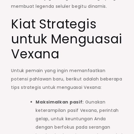
membuat legenda seluler begitu dinamis.
Kiat Strategis
untuk Menguasai
Vexana
Untuk pemain yang ingin memanfaatkan
potensi pahlawan baru, berikut adalah beberapa
tips strategis untuk menguasai Vexana:
Maksimalkan pasif:
Gunakan
keterampilan pasif Vexana, perintah
gelap, untuk keuntungan Anda
dengan berfokus pada serangan