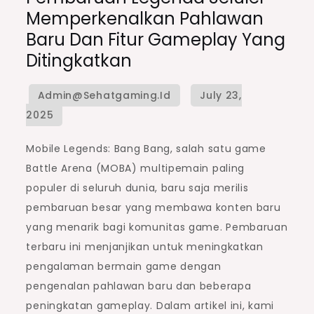
Memperkenalkan Pahlawan
Baru Dan Fitur Gameplay Yang
Ditingkatkan
Mobile Legends: Bang Bang, salah satu game
Battle Arena (MOBA) multipemain paling
populer di seluruh dunia, baru saja merilis
pembaruan besar yang membawa konten baru
yang menarik bagi komunitas game. Pembaruan
terbaru ini menjanjikan untuk meningkatkan
pengalaman bermain game dengan
pengenalan pahlawan baru dan beberapa
peningkatan gameplay. Dalam artikel ini, kami