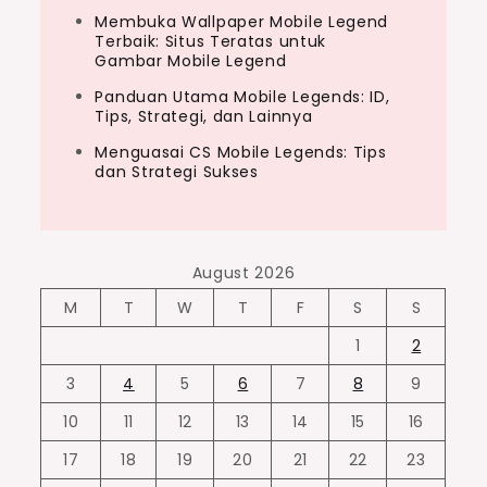
Membuka Wallpaper Mobile Legend
Terbaik: Situs Teratas untuk
Gambar Mobile Legend
Panduan Utama Mobile Legends: ID,
Tips, Strategi, dan Lainnya
Menguasai CS Mobile Legends: Tips
dan Strategi Sukses
August 2026
M
T
W
T
F
S
S
1
2
3
4
5
6
7
8
9
10
11
12
13
14
15
16
17
18
19
20
21
22
23