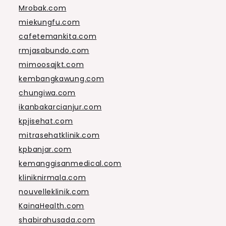
Mrobak.com
miekungfu.com
cafetemankita.com
rmjasabundo.com
mimoosajkt.com
kembangkawung.com
chungiwa.com
ikanbakarcianjur.com
kpjisehat.com
mitrasehatklinik.com
kpbanjar.com
kemanggisanmedical.com
kliniknirmala.com
nouvelleklinik.com
KainaHealth.com
shabirahusada.com