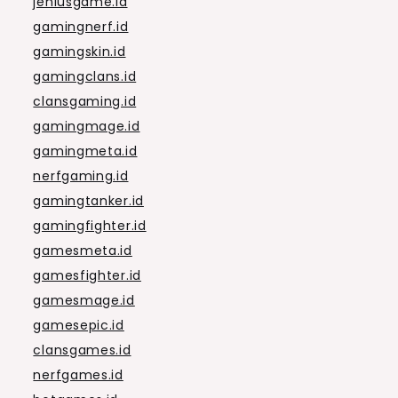
jeniusgame.id
gamingnerf.id
gamingskin.id
gamingclans.id
clansgaming.id
gamingmage.id
gamingmeta.id
nerfgaming.id
gamingtanker.id
gamingfighter.id
gamesmeta.id
gamesfighter.id
gamesmage.id
gamesepic.id
clansgames.id
nerfgames.id