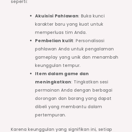
seperti:
Akuisisi Pahlawan
: Buka kunci
karakter baru yang kuat untuk
memperluas tim Anda.
Pembelian kulit
: Personalisasi
pahlawan Anda untuk pengalaman
gameplay yang unik dan menambah
keunggulan tempur.
Item dalam game dan
meningkatkan
: Tingkatkan sesi
permainan Anda dengan berbagai
dorongan dan barang yang dapat
dibeli yang membantu dalam
pertempuran.
Karena keunggulan yang signifikan ini, setiap