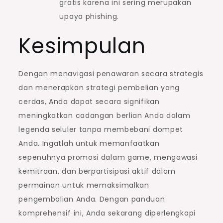
gratis karena ini sering merupakan
upaya phishing.
Kesimpulan
Dengan menavigasi penawaran secara strategis
dan menerapkan strategi pembelian yang
cerdas, Anda dapat secara signifikan
meningkatkan cadangan berlian Anda dalam
legenda seluler tanpa membebani dompet
Anda. Ingatlah untuk memanfaatkan
sepenuhnya promosi dalam game, mengawasi
kemitraan, dan berpartisipasi aktif dalam
permainan untuk memaksimalkan
pengembalian Anda. Dengan panduan
komprehensif ini, Anda sekarang diperlengkapi