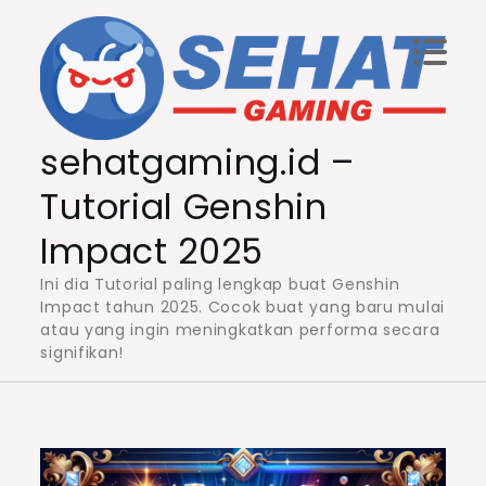
Skip
to
content
sehatgaming.id –
Tutorial Genshin
Impact 2025
Ini dia Tutorial paling lengkap buat Genshin
Impact tahun 2025. Cocok buat yang baru mulai
atau yang ingin meningkatkan performa secara
signifikan!