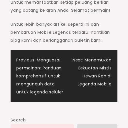
untuk memanfaatkan setiap peluang berlian
yang datang ke arah Anda. Selamat bermain!
Untuk lebih banyak artikel seperti ini dan
pembaruan Mobile Legends terbaru, nantikan
blog kami dan berlangganan buletin kami.
Post
Previous:
Menguasai
Next:
Menemukan
permainan: Panduan
Kekuatan Mistis
navigation
komprehensif untuk
Hewan Roh di
mengunduh data
Legenda Mobile
untuk legenda seluler
Search