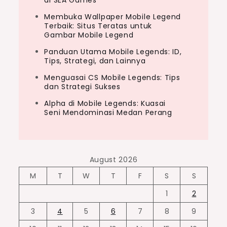
Membuka Wallpaper Mobile Legend
Terbaik: Situs Teratas untuk
Gambar Mobile Legend
Panduan Utama Mobile Legends: ID,
Tips, Strategi, dan Lainnya
Menguasai CS Mobile Legends: Tips
dan Strategi Sukses
Alpha di Mobile Legends: Kuasai
Seni Mendominasi Medan Perang
August 2026
M
T
W
T
F
S
S
1
2
3
4
5
6
7
8
9