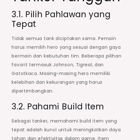
3.1. Pilih Pahlawan yang
Tepat
Tidak semua tank diciptakan sama. Pemain
harus memilih hero yang sesuai dengan gaya
bermain dan kebutuhan tim. Beberapa pilihan
favorit termasuk Johnson, Tigreal, dan
Gatotkaca. Masing-masing hero memiliki
kelebihan dan kekurangan yang harus
dipertimbangkan.
3.2. Pahami Build Item
Sebagai tanker, memahami build item yang
tepat adalah kunci untuk meningkatkan daya
tahan dan efektivitas dalam game. Item