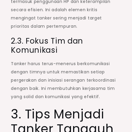
termasuk penggunaan HP dan keterampilan
secara efisien. Ini adalah elemen kritis
mengingat tanker sering menjadi target
prioritas dalam pertempuran.
2.3. Fokus Tim dan
Komunikasi
Tanker harus terus-menerus berkomunikasi
dengan timnya untuk memastikan setiap
pergerakan dan inisiasi serangan terkoordinasi
dengan baik. Ini membutuhkan kerjasama tim
yang solid dan komunikasi yang efektif.
3. Tips Menjadi
Tanker Tangguh