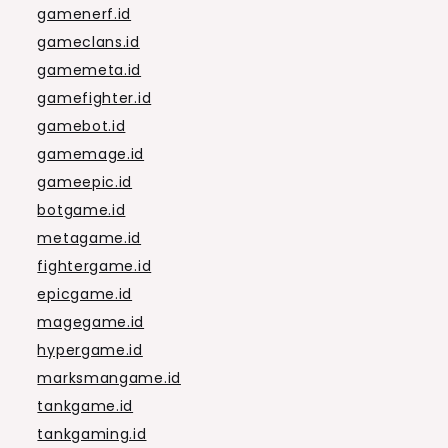
gamenerf.id
gameclans.id
gamemeta.id
gamefighter.id
gamebot.id
gamemage.id
gameepic.id
botgame.id
metagame.id
fightergame.id
epicgame.id
magegame.id
hypergame.id
marksmangame.id
tankgame.id
tankgaming.id