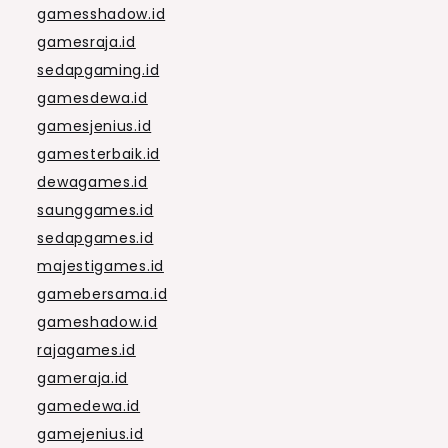
gamesshadow.id
gamesraja.id
sedapgaming.id
gamesdewa.id
gamesjenius.id
gamesterbaik.id
dewagames.id
saunggames.id
sedapgames.id
majestigames.id
gamebersama.id
gameshadow.id
rajagames.id
gameraja.id
gamedewa.id
gamejenius.id