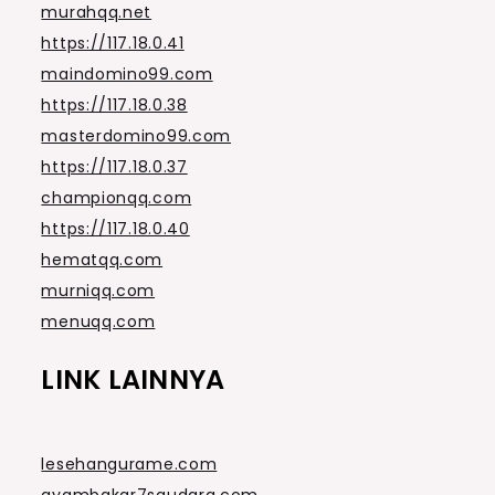
murahqq.net
https://117.18.0.41
maindomino99.com
https://117.18.0.38
masterdomino99.com
https://117.18.0.37
championqq.com
https://117.18.0.40
hematqq.com
murniqq.com
menuqq.com
LINK LAINNYA
lesehangurame.com
ayambakar7saudara.com