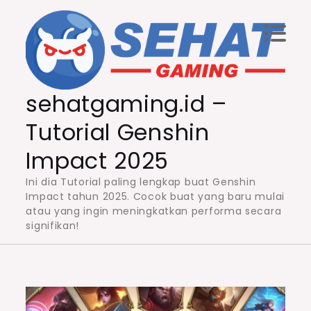
Skip
to
content
sehatgaming.id –
Tutorial Genshin
Impact 2025
Ini dia Tutorial paling lengkap buat Genshin
Impact tahun 2025. Cocok buat yang baru mulai
atau yang ingin meningkatkan performa secara
signifikan!