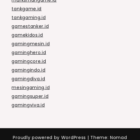
tankgame.id
tankgaming.id
gamestanker.id
gamekidos.id
gamingmesin.id
gaminghero.id
gamingcore.id
gamingindo.id
gamingdiva.id
mesingaming.id
gamingsuper.id
gamingviva.id
Proudly powered by WordPress
|
Theme: Nomad