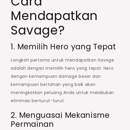
Cara
Mendapatkan
Savage?
1. Memilih Hero yang Tepat
Langkah pertama untuk mendapatkan Savage
adalah dengan memilih hero yang tepat. Hero
dengan kemampuan damage besar dan
kemampuan bertahan yang baik akan
meningkatkan peluang Anda untuk melakukan
eliminasi berturut-turut.
2. Menguasai Mekanisme
Permainan