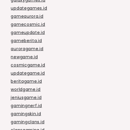
updategames.id
gameaurora.id
gamecosmic.id
gameupdate.id
gameberita.id
auroragame.id
newgame.id
cosmicgame.id
updategame.id
beritagame.id
worldgame.id
jeniusgame.id
gamingnerf.id
gamingskin.id
gamingclans.id
clansgaming.id