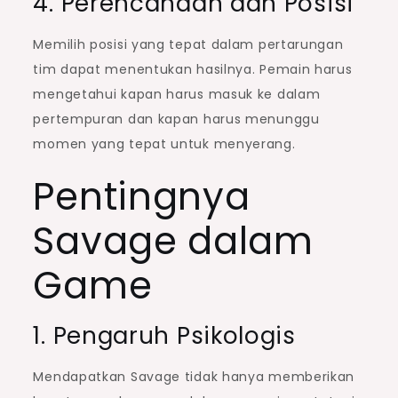
4. Perencanaan dan Posisi
Memilih posisi yang tepat dalam pertarungan
tim dapat menentukan hasilnya. Pemain harus
mengetahui kapan harus masuk ke dalam
pertempuran dan kapan harus menunggu
momen yang tepat untuk menyerang.
Pentingnya
Savage dalam
Game
1. Pengaruh Psikologis
Mendapatkan Savage tidak hanya memberikan