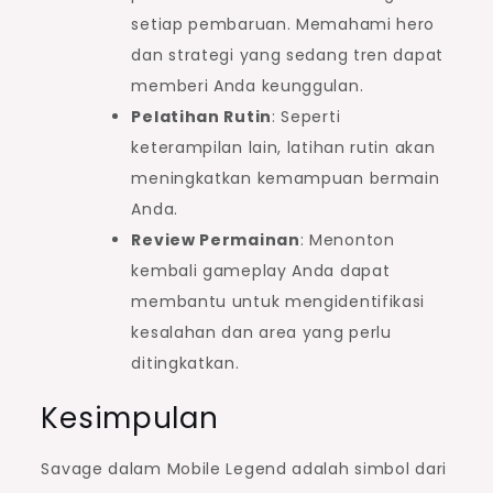
setiap pembaruan. Memahami hero
dan strategi yang sedang tren dapat
memberi Anda keunggulan.
Pelatihan Rutin
: Seperti
keterampilan lain, latihan rutin akan
meningkatkan kemampuan bermain
Anda.
Review Permainan
: Menonton
kembali gameplay Anda dapat
membantu untuk mengidentifikasi
kesalahan dan area yang perlu
ditingkatkan.
Kesimpulan
Savage dalam Mobile Legend adalah simbol dari