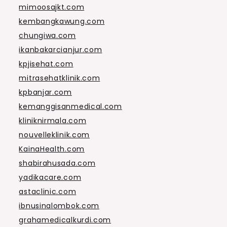
mimoosajkt.com
kembangkawung.com
chungiwa.com
ikanbakarcianjur.com
kpjisehat.com
mitrasehatklinik.com
kpbanjar.com
kemanggisanmedical.com
kliniknirmala.com
nouvelleklinik.com
KainaHealth.com
shabirahusada.com
yadikacare.com
astaclinic.com
ibnusinalombok.com
grahamedicalkurdi.com