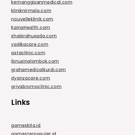
kemanggisanmedical.com
kliniknirmala.com
nouvelleklinik.com
KainaHealth.com
shabirahusada.com
yadikacare.com
astaclinic.com
ibnusinalombok.com
grahamedicalkurdi.com
dyanzacare.com
griyabromoclinic.com
Links
gameskita.id
gamesterpopuler.id