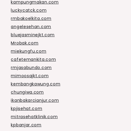
kampungmakan.com
luckycatck.com
rmbakoelkita.com
angelesehan.com
bluejasminejkt.com
Mrobak.com
miekungfu.com
cafetemankita.com
rmjasabundo.com
mimoosajkt.com
kembangkawung.com
chungiwa.com
ikanbakarcianjur.com
kpjisehat.com
mitrasehatklinik.com
kpbanjar.com