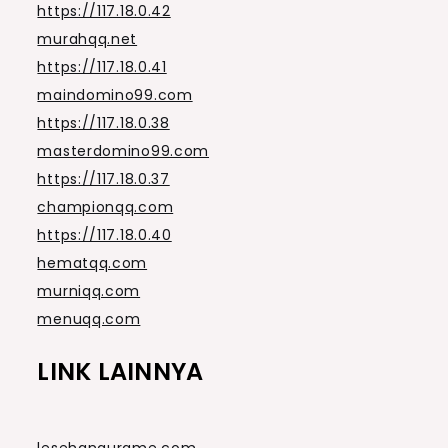
https://117.18.0.42
murahqq.net
https://117.18.0.41
maindomino99.com
https://117.18.0.38
masterdomino99.com
https://117.18.0.37
championqq.com
https://117.18.0.40
hematqq.com
murniqq.com
menuqq.com
LINK LAINNYA
lesehangurame.com