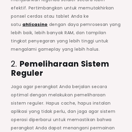
efektif. Pertimbangkan untuk memutakhirkan
ponsel cerdas atau tablet Anda ke
satu
ahlicasino
dengan daya pemrosesan yang
lebih baik, lebih banyak RAM, dan tampilan
tingkat penyegaran yang lebih tinggi untuk
mengalami gameplay yang lebih halus.
2.
Pemeliharaan Sistem
Reguler
Jaga agar perangkat Anda berjalan secara
optimal dengan melakukan pemeliharaan
sistem reguler. Hapus cache, hapus instalan
aplikasi yang tidak perlu, dan jaga agar sistem
operasi diperbarui untuk memastikan bahwa
perangkat Anda dapat menangani permainan