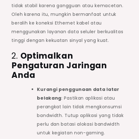
tidak stabil karena gangguan atau kemacetan.
Oleh karena itu, mungkin bermanfaat untuk
beralih ke koneksi Ethernet kabel atau
menggunakan layanan data seluler berkualitas
tinggi dengan kekuatan sinyal yang kuat.
2.
Optimalkan
Pengaturan Jaringan
Anda
Kurangi penggunaan data latar
belakang
: Pastikan aplikasi atau
perangkat lain tidak mengkonsumsi
bandwidth. Tutup aplikasi yang tidak
perlu dan batasi alokasi bandwidth
untuk kegiatan non-gaming.