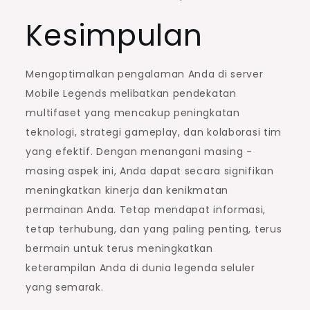
Kesimpulan
Mengoptimalkan pengalaman Anda di server
Mobile Legends melibatkan pendekatan
multifaset yang mencakup peningkatan
teknologi, strategi gameplay, dan kolaborasi tim
yang efektif. Dengan menangani masing -
masing aspek ini, Anda dapat secara signifikan
meningkatkan kinerja dan kenikmatan
permainan Anda. Tetap mendapat informasi,
tetap terhubung, dan yang paling penting, terus
bermain untuk terus meningkatkan
keterampilan Anda di dunia legenda seluler
yang semarak.