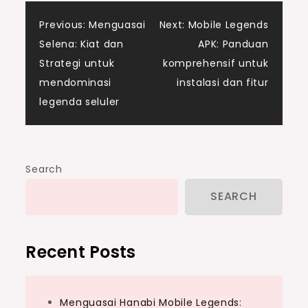
Post
Previous:
Menguasai
Next:
Mobile Legends
Selena: Kiat dan
APK: Panduan
navigation
Strategi untuk
komprehensif untuk
mendominasi
instalasi dan fitur
legenda seluler
Search
SEARCH
Recent Posts
Menguasai Hanabi Mobile Legends: