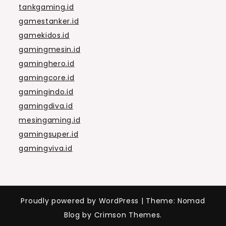
tankgaming.id
gamestanker.id
gamekidos.id
gamingmesin.id
gaminghero.id
gamingcore.id
gamingindo.id
gamingdiva.id
mesingaming.id
gamingsuper.id
gamingviva.id
Proudly powered by WordPress
|
Theme: Nomad
Blog by Crimson Themes.