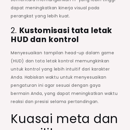
dapat meningkatkan kinerja visual pada
perangkat yang lebih kuat.
2.
Kustomisasi tata letak
HUD dan kontrol
Menyesuaikan tampilan head-up dalam game
(HUD) dan tata letak kontrol memungkinkan
untuk kontrol yang lebih intuitif dari karakter
Anda. Habiskan waktu untuk menyesuaikan
pengaturan ini agar sesuai dengan gaya
bermain Anda, yang dapat meningkatkan waktu
reaksi dan presisi selama pertandingan.
Kuasai meta dan