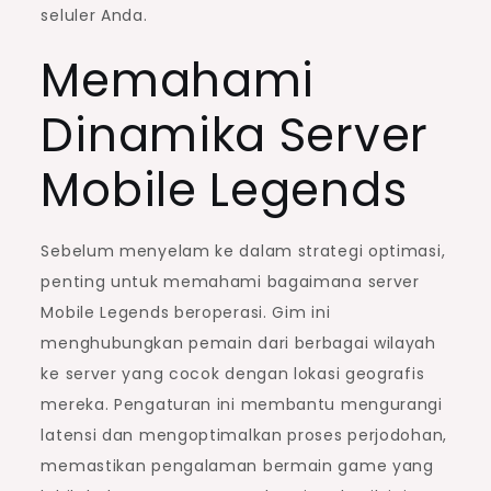
seluler Anda.
Memahami
Dinamika Server
Mobile Legends
Sebelum menyelam ke dalam strategi optimasi,
penting untuk memahami bagaimana server
Mobile Legends beroperasi. Gim ini
menghubungkan pemain dari berbagai wilayah
ke server yang cocok dengan lokasi geografis
mereka. Pengaturan ini membantu mengurangi
latensi dan mengoptimalkan proses perjodohan,
memastikan pengalaman bermain game yang