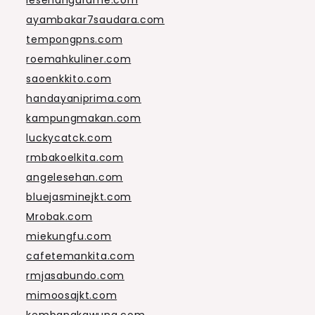
ayambakar7saudara.com
tempongpns.com
roemahkuliner.com
saoenkkito.com
handayaniprima.com
kampungmakan.com
luckycatck.com
rmbakoelkita.com
angelesehan.com
bluejasminejkt.com
Mrobak.com
miekungfu.com
cafetemankita.com
rmjasabundo.com
mimoosajkt.com
kembangkawung.com