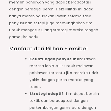
memilih pahlawan yang dapat beradaptasi
dengan berbagai peran. Fleksibilitas ini tidak
hanya membingungkan lawan selama fase
penyusunan tetapi juga memungkinkan tim
untuk mengatur ulang strategi mereka tengah
game jika perlu.
Manfaat dari Pilihan Fleksibel:
Keuntungan penyusunan
: Lawan
merasa lebih sulit untuk melawan
pahlawan tertentu jika mereka tidak
yakin dengan peran mereka yang
tepat.
Strategi adaptif
: Tim dapat beralih
taktik dan beradaptasi dengan
perkembangan game baru dengan