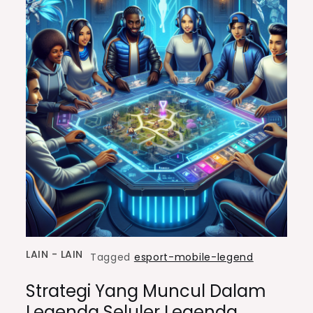
LAIN - LAIN
Tagged
esport-mobile-legend
Strategi Yang Muncul Dalam
Legenda Seluler Legenda