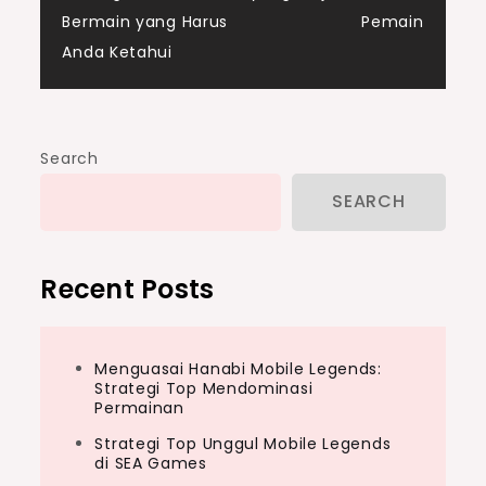
Bermain yang Harus
Pemain
Anda Ketahui
Search
SEARCH
Recent Posts
Menguasai Hanabi Mobile Legends:
Strategi Top Mendominasi
Permainan
Strategi Top Unggul Mobile Legends
di SEA Games