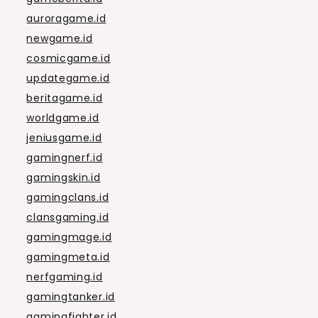
auroragame.id
newgame.id
cosmicgame.id
updategame.id
beritagame.id
worldgame.id
jeniusgame.id
gamingnerf.id
gamingskin.id
gamingclans.id
clansgaming.id
gamingmage.id
gamingmeta.id
nerfgaming.id
gamingtanker.id
gamingfighter.id