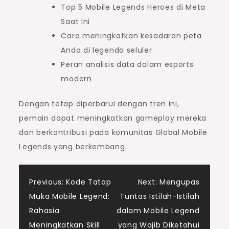
Top 5 Mobile Legends Heroes di Meta
Saat Ini
Cara meningkatkan kesadaran peta
Anda di legenda seluler
Peran analisis data dalam esports
modern
Dengan tetap diperbarui dengan tren ini,
pemain dapat meningkatkan gameplay mereka
dan berkontribusi pada komunitas Global Mobile
Legends yang berkembang.
Post
Previous:
Kode Tatap
Next:
Mengupas
Muka Mobile Legend:
Tuntas Istilah-Istilah
navigation
Rahasia
dalam Mobile Legend
Meningkatkan Skill
yang Wajib Diketahui