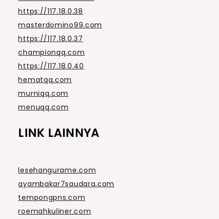
https://117.18.0.38
masterdomino99.com
https://117.18.0.37
championqq.com
https://117.18.0.40
hematqq.com
murniqq.com
menuqq.com
LINK LAINNYA
lesehangurame.com
ayambakar7saudara.com
tempongpns.com
roemahkuliner.com