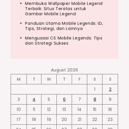
Membuka Wallpaper Mobile Legend
Terbaik: Situs Teratas untuk
Gambar Mobile Legend
Panduan Utama Mobile Legends: ID,
Tips, Strategi, dan Lainnya
Menguasai CS Mobile Legends: Tips
dan Strategi Sukses
August 2026
M
T
W
T
F
S
S
1
2
3
4
5
6
7
8
9
10
11
12
13
14
15
16
17
18
19
20
21
22
23