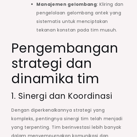
Manajemen gelombang
: Kliring dan
pengelolaan gelombang antek yang
sistematis untuk menciptakan
tekanan konstan pada tim musuh.
Pengembangan
strategi dan
dinamika tim
1. Sinergi dan Koordinasi
Dengan diperkenalkannya strategi yang
kompleks, pentingnya sinergi tim telah menjadi
yang terpenting. Tim berinvestasi lebih banyak
dalam menyempurnakan komunikasi dan