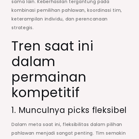
sama lain. Keberhasilan tergantung pada
kombinasi pemilihan pahlawan, koordinasi tim,
keterampilan individu, dan perencanaan
strategis.
Tren saat ini
dalam
permainan
kompetitif
1. Munculnya picks fleksibel
Dalam meta saat ini, fleksibilitas dalam pilihan
pahlawan menjadi sangat penting. Tim semakin