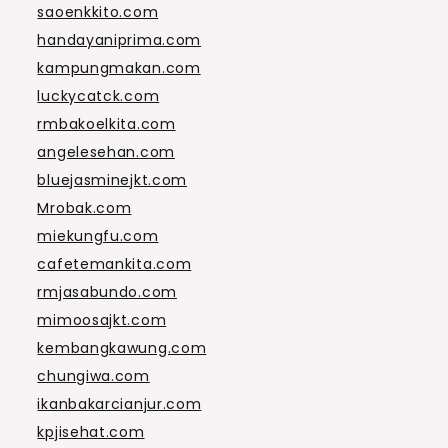
saoenkkito.com
handayaniprima.com
kampungmakan.com
luckycatck.com
rmbakoelkita.com
angelesehan.com
bluejasminejkt.com
Mrobak.com
miekungfu.com
cafetemankita.com
rmjasabundo.com
mimoosajkt.com
kembangkawung.com
chungiwa.com
ikanbakarcianjur.com
kpjisehat.com