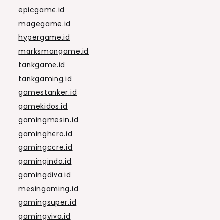
epicgame.id
magegame.id
hypergame.id
marksmangame.id
tankgame.id
tankgaming.id
gamestanker.id
gamekidos.id
gamingmesin.id
gaminghero.id
gamingcore.id
gamingindo.id
gamingdiva.id
mesingaming.id
gamingsuper.id
gamingviva.id