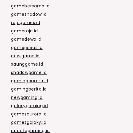
gamebersama.id
gameshadow.id
rajagames.id
gameraja.id
gamedewa.id
gamejenius.id
dewigame.id
saunggame.id
shadowgame.id
gamingaurora.id
gamingberita.id
newgaming.id
galaxygaming.id
gamesaurora.id
gamesgalaxy.id
updategaming.id