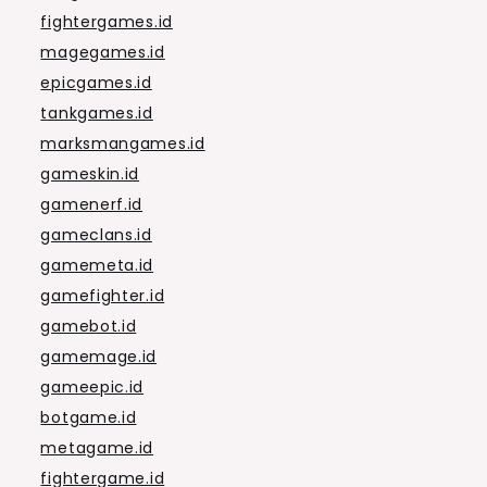
fightergames.id
magegames.id
epicgames.id
tankgames.id
marksmangames.id
gameskin.id
gamenerf.id
gameclans.id
gamemeta.id
gamefighter.id
gamebot.id
gamemage.id
gameepic.id
botgame.id
metagame.id
fightergame.id