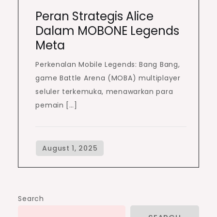
Peran Strategis Alice
Dalam MOBONE Legends
Meta
Perkenalan Mobile Legends: Bang Bang,
game Battle Arena (MOBA) multiplayer
seluler terkemuka, menawarkan para
pemain […]
Search