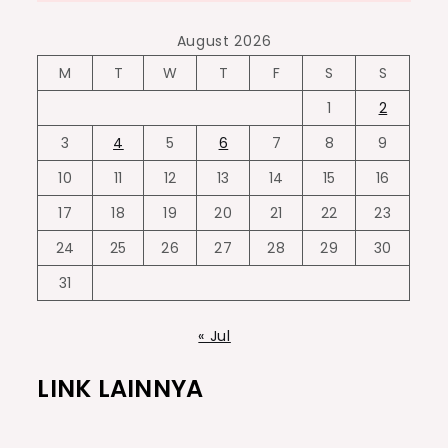
August 2026
M
T
W
T
F
S
S
1
2
3
4
5
6
7
8
9
10
11
12
13
14
15
16
17
18
19
20
21
22
23
24
25
26
27
28
29
30
31
« Jul
LINK LAINNYA