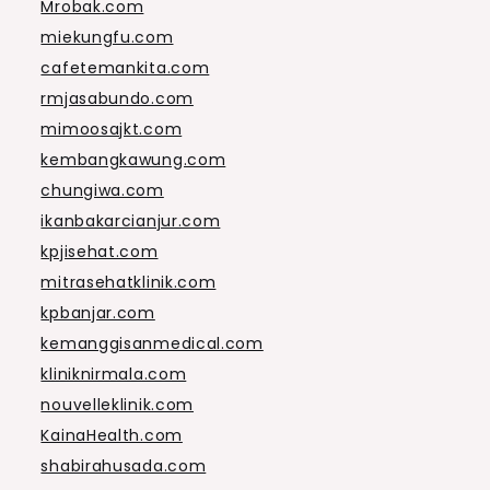
Mrobak.com
miekungfu.com
cafetemankita.com
rmjasabundo.com
mimoosajkt.com
kembangkawung.com
chungiwa.com
ikanbakarcianjur.com
kpjisehat.com
mitrasehatklinik.com
kpbanjar.com
kemanggisanmedical.com
kliniknirmala.com
nouvelleklinik.com
KainaHealth.com
shabirahusada.com