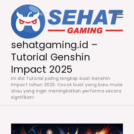
Skip
to
content
sehatgaming.id –
Tutorial Genshin
Impact 2025
Ini dia Tutorial paling lengkap buat Genshin
Impact tahun 2025. Cocok buat yang baru mulai
atau yang ingin meningkatkan performa secara
signifikan!