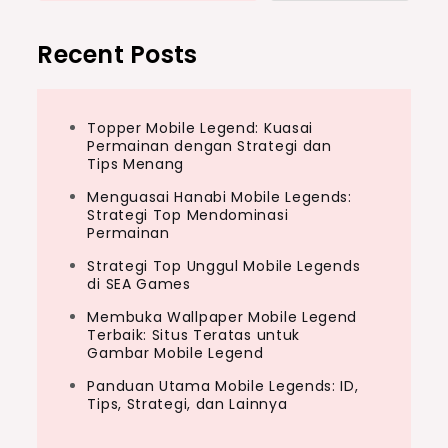
Recent Posts
Topper Mobile Legend: Kuasai
Permainan dengan Strategi dan
Tips Menang
Menguasai Hanabi Mobile Legends:
Strategi Top Mendominasi
Permainan
Strategi Top Unggul Mobile Legends
di SEA Games
Membuka Wallpaper Mobile Legend
Terbaik: Situs Teratas untuk
Gambar Mobile Legend
Panduan Utama Mobile Legends: ID,
Tips, Strategi, dan Lainnya