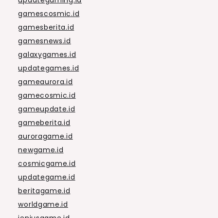
gamescosmic.id
gamesberita.id
gamesnews.id
galaxygames.id
updategames.id
gameaurora.id
gamecosmic.id
gameupdate.id
gameberita.id
auroragame.id
newgame.id
cosmicgame.id
updategame.id
beritagame.id
worldgame.id
jeniusgame.id