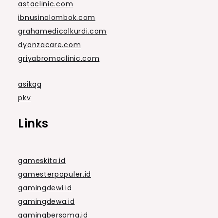
astaclinic.com
ibnusinalombok.com
grahamedicalkurdi.com
dyanzacare.com
griyabromoclinic.com
asikqq
pkv
Links
gameskita.id
gamesterpopuler.id
gamingdewi.id
gamingdewa.id
gamingbersama.id