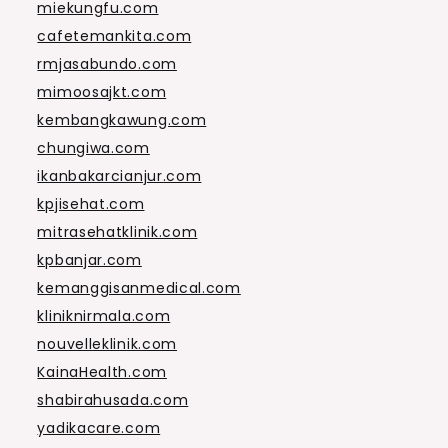
miekungfu.com
cafetemankita.com
rmjasabundo.com
mimoosajkt.com
kembangkawung.com
chungiwa.com
ikanbakarcianjur.com
kpjisehat.com
mitrasehatklinik.com
kpbanjar.com
kemanggisanmedical.com
kliniknirmala.com
nouvelleklinik.com
KainaHealth.com
shabirahusada.com
yadikacare.com