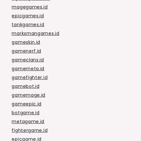
magegames.id
epicgames.id
tankgames.id
marksmangames.id
gameskin.id
gamenerf.id
gameclans.id
gamemeta.id
gamefighter.id
gamebot.id
gamemage.id
gameepic.id
botgame.id
metagame.id
fightergame.id
epicgame.id