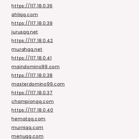
https://117.18.0.36
ahliqq.com
https://117.18.0.39
jurusqq.net
https://117.18.0.42
murahqq.net
https://117.18.0.41
maindomino99.com
https://117.18.0.38
masterdomino99.com
https://117.18.0.37
championqq.com
https://117.18.0.40
hematqq.com
murniqq.com
menuqq.com