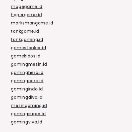
magegame.id
hypergame.id
marksmangame.id
tankgame.id
tankgaming.id
gamestanker.id
gamekidos.id
gamingmesin.id
gaminghero.id
gamingcore.id
gamingindo.id
gamingdiva.id
mesingaming.id
gamingsuper.id
gamingviva.id