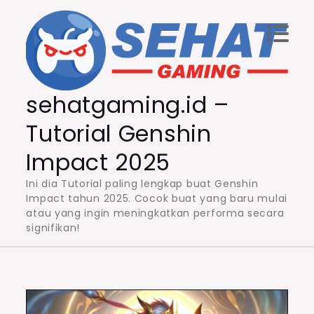
Skip
to
content
sehatgaming.id –
Tutorial Genshin
Impact 2025
Ini dia Tutorial paling lengkap buat Genshin
Impact tahun 2025. Cocok buat yang baru mulai
atau yang ingin meningkatkan performa secara
signifikan!