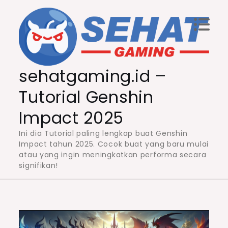
Skip
to
content
sehatgaming.id –
Tutorial Genshin
Impact 2025
Ini dia Tutorial paling lengkap buat Genshin
Impact tahun 2025. Cocok buat yang baru mulai
atau yang ingin meningkatkan performa secara
signifikan!