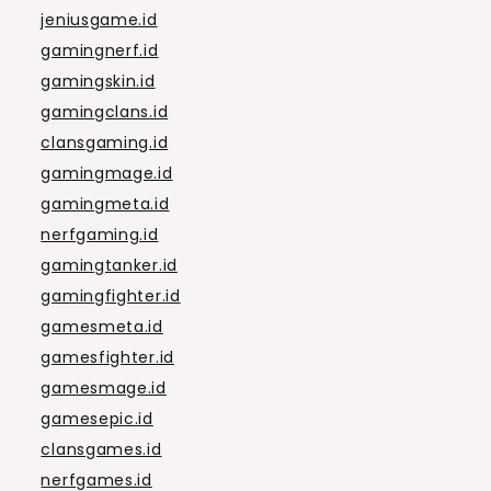
jeniusgame.id
gamingnerf.id
gamingskin.id
gamingclans.id
clansgaming.id
gamingmage.id
gamingmeta.id
nerfgaming.id
gamingtanker.id
gamingfighter.id
gamesmeta.id
gamesfighter.id
gamesmage.id
gamesepic.id
clansgames.id
nerfgames.id