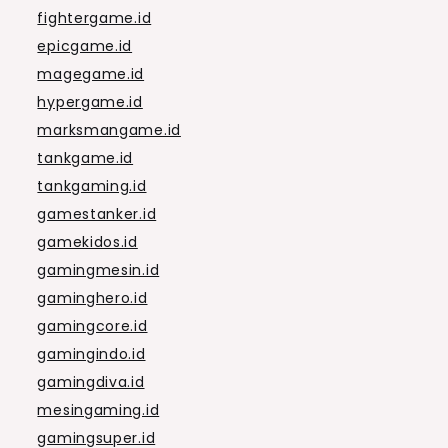
fightergame.id
epicgame.id
magegame.id
hypergame.id
marksmangame.id
tankgame.id
tankgaming.id
gamestanker.id
gamekidos.id
gamingmesin.id
gaminghero.id
gamingcore.id
gamingindo.id
gamingdiva.id
mesingaming.id
gamingsuper.id