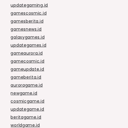
updategaming.id
gamescosmic.id
gamesberita.id
gamesnews.id
galaxygames.id
updategames.id
gameaurora.id
gamecosmic.id
gameupdate.id
gameberita.id
auroragame.id
newgame.id
cosmicgame.id
updategame.id
beritagame.id
worldgame.id