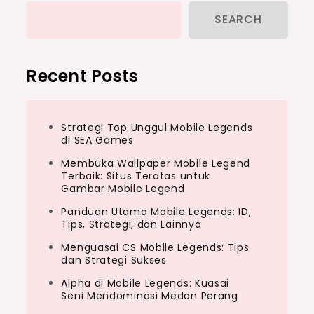
SEARCH
Recent Posts
Strategi Top Unggul Mobile Legends
di SEA Games
Membuka Wallpaper Mobile Legend
Terbaik: Situs Teratas untuk
Gambar Mobile Legend
Panduan Utama Mobile Legends: ID,
Tips, Strategi, dan Lainnya
Menguasai CS Mobile Legends: Tips
dan Strategi Sukses
Alpha di Mobile Legends: Kuasai
Seni Mendominasi Medan Perang