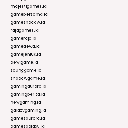
majestigames.id
gamebersama.id
gameshadow.id
rajagames.id
gameraja.id
gamedewa.id
gamejenius.id
dewigame.id
saunggame.id
shadowgame.id
gamingaurora.id
gamingberita.id
newgaming.id
galaxygaming.id
gamesaurora.id
gamesgalaxy.id