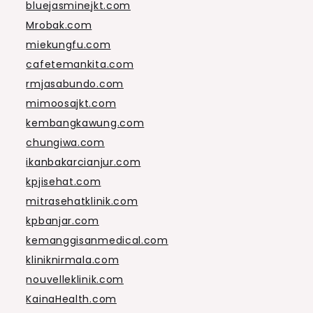
bluejasminejkt.com
Mrobak.com
miekungfu.com
cafetemankita.com
rmjasabundo.com
mimoosajkt.com
kembangkawung.com
chungiwa.com
ikanbakarcianjur.com
kpjisehat.com
mitrasehatklinik.com
kpbanjar.com
kemanggisanmedical.com
kliniknirmala.com
nouvelleklinik.com
KainaHealth.com