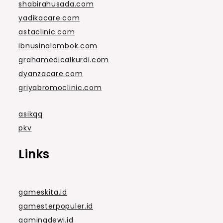
shabirahusada.com
yadikacare.com
astaclinic.com
ibnusinalombok.com
grahamedicalkurdi.com
dyanzacare.com
griyabromoclinic.com
asikqq
pkv
Links
gameskita.id
gamesterpopuler.id
gamingdewi.id