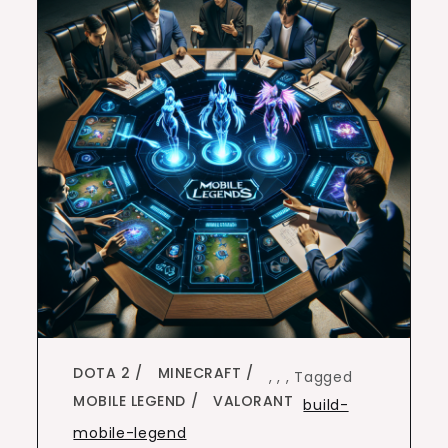
DOTA 2
MINECRAFT
,
,
,
Tagged
MOBILE LEGEND
VALORANT
build-
mobile-legend