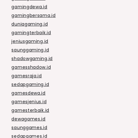
gamingdewa.id
gamingbersama.id
duniagaming.id
gamingterbaik.id
jeniusgaming.id
saunggaming.id
shadowgaming.id
gamesshadow.id
gamesraja.id
sedapgaming.id
gamesdewa.id
gamesjenius.id
gamesterbaik.id
dewagames.id
saunggames.id
sedapgames.id