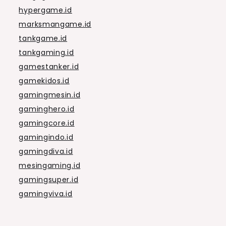
hypergame.id
marksmangame.id
tankgame.id
tankgaming.id
gamestanker.id
gamekidos.id
gamingmesin.id
gaminghero.id
gamingcore.id
gamingindo.id
gamingdiva.id
mesingaming.id
gamingsuper.id
gamingviva.id