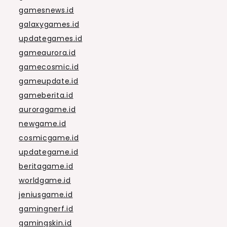
gamesnews.id
galaxygames.id
updategames.id
gameaurora.id
gamecosmic.id
gameupdate.id
gameberita.id
auroragame.id
newgame.id
cosmicgame.id
updategame.id
beritagame.id
worldgame.id
jeniusgame.id
gamingnerf.id
gamingskin.id