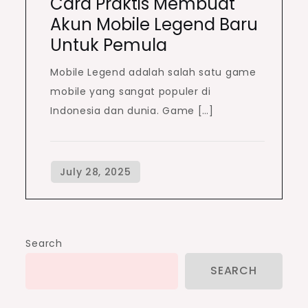
Cara Praktis Membuat
Akun Mobile Legend Baru
Untuk Pemula
Mobile Legend adalah salah satu game
mobile yang sangat populer di
Indonesia dan dunia. Game […]
Search
SEARCH