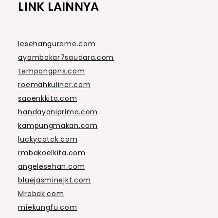
LINK LAINNYA
lesehangurame.com
ayambakar7saudara.com
tempongpns.com
roemahkuliner.com
saoenkkito.com
handayaniprima.com
kampungmakan.com
luckycatck.com
rmbakoelkita.com
angelesehan.com
bluejasminejkt.com
Mrobak.com
miekungfu.com