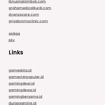
ibnusinalombok.com
grahamedicalkurdi.com
dyanzacare.com
griyabromoclinic.com
asikqq
pkv
Links
gameskita.id
gamesterpopuler.id
gamingdewi.id
gamingdewa.id
gamingbersama.id
duniagaming.id