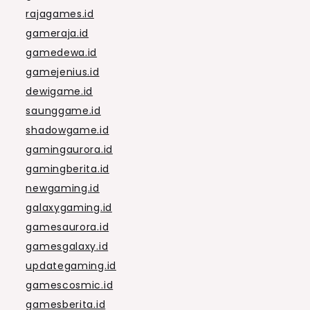
rajagames.id
gameraja.id
gamedewa.id
gamejenius.id
dewigame.id
saunggame.id
shadowgame.id
gamingaurora.id
gamingberita.id
newgaming.id
galaxygaming.id
gamesaurora.id
gamesgalaxy.id
updategaming.id
gamescosmic.id
gamesberita.id