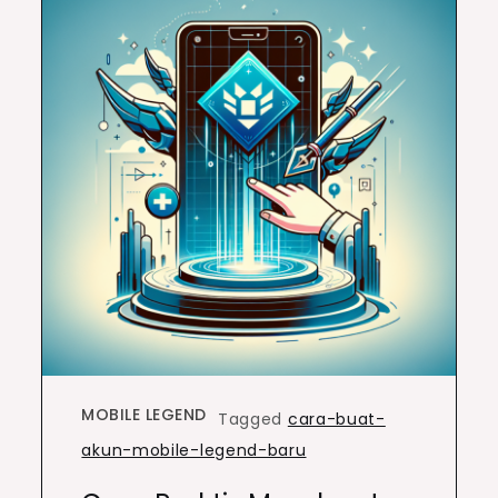
MOBILE LEGEND
Tagged
cara-buat-
akun-mobile-legend-baru