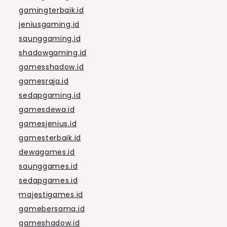
gamingterbaik.id
jeniusgaming.id
saunggaming.id
shadowgaming.id
gamesshadow.id
gamesraja.id
sedapgaming.id
gamesdewa.id
gamesjenius.id
gamesterbaik.id
dewagames.id
saunggames.id
sedapgames.id
majestigames.id
gamebersama.id
gameshadow.id