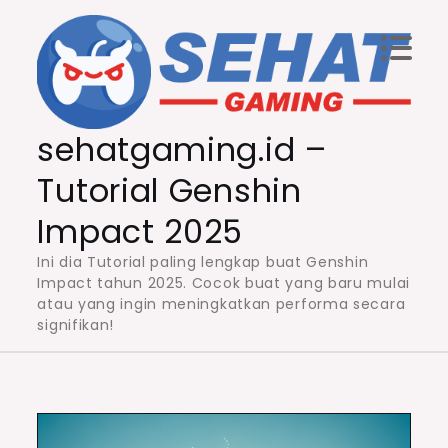
Skip
to
content
sehatgaming.id –
Tutorial Genshin
Impact 2025
Ini dia Tutorial paling lengkap buat Genshin
Impact tahun 2025. Cocok buat yang baru mulai
atau yang ingin meningkatkan performa secara
signifikan!