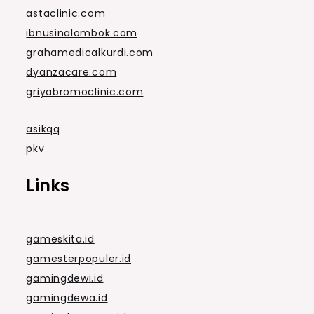
astaclinic.com
ibnusinalombok.com
grahamedicalkurdi.com
dyanzacare.com
griyabromoclinic.com
asikqq
pkv
Links
gameskita.id
gamesterpopuler.id
gamingdewi.id
gamingdewa.id