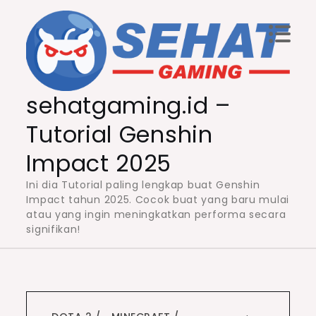
Skip
to
content
sehatgaming.id –
Tutorial Genshin
Impact 2025
Ini dia Tutorial paling lengkap buat Genshin
Impact tahun 2025. Cocok buat yang baru mulai
atau yang ingin meningkatkan performa secara
signifikan!