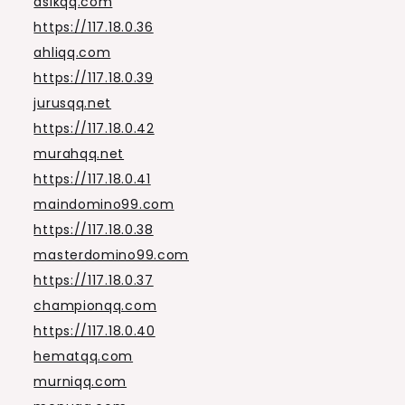
asikqq.com
https://117.18.0.36
ahliqq.com
https://117.18.0.39
jurusqq.net
https://117.18.0.42
murahqq.net
https://117.18.0.41
maindomino99.com
https://117.18.0.38
masterdomino99.com
https://117.18.0.37
championqq.com
https://117.18.0.40
hematqq.com
murniqq.com