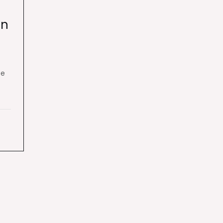
an
ne