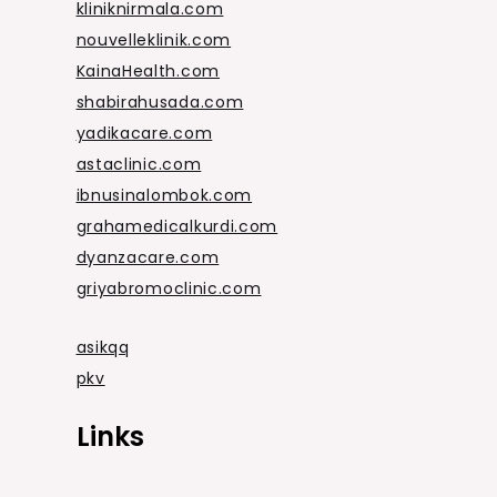
kliniknirmala.com
nouvelleklinik.com
KainaHealth.com
shabirahusada.com
yadikacare.com
astaclinic.com
ibnusinalombok.com
grahamedicalkurdi.com
dyanzacare.com
griyabromoclinic.com
asikqq
pkv
Links