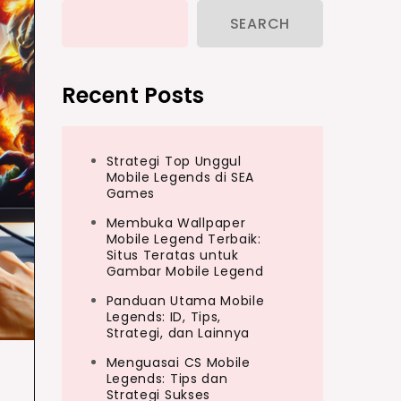
SEARCH
Recent Posts
Strategi Top Unggul
Mobile Legends di SEA
Games
Membuka Wallpaper
Mobile Legend Terbaik:
Situs Teratas untuk
Gambar Mobile Legend
Panduan Utama Mobile
Legends: ID, Tips,
Strategi, dan Lainnya
Menguasai CS Mobile
Legends: Tips dan
Strategi Sukses