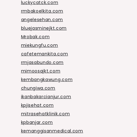
luckycatck.com
rmbakoelkita.com
angelesehan.com
bluejasminejkt.com
Mrobak.com
miekungfu.com
cafetemankita.com
rmjasabundo.com
mimoosajkt.com
kembangkawung.com
chungiwa.com
ikanbakarcianjur.com
kpjisehat.com
mitrasehatklinik.com
kpbanjar.com
kemanggisanmedical.com