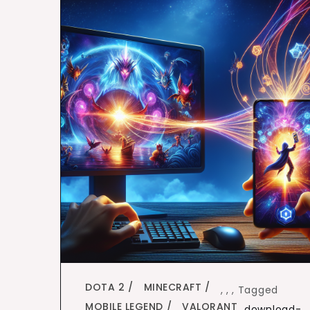
DOTA 2
MINECRAFT
,
,
,
Tagged
MOBILE LEGEND
VALORANT
download-