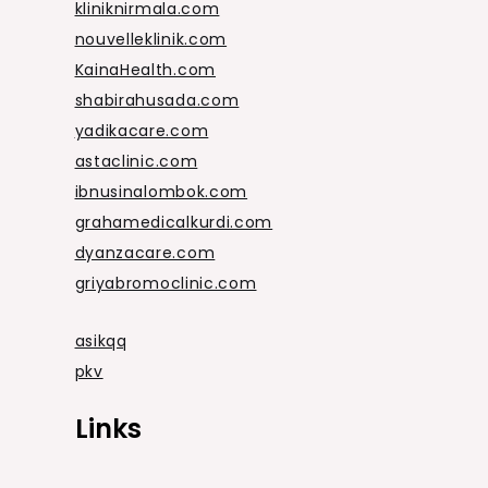
kliniknirmala.com
nouvelleklinik.com
KainaHealth.com
shabirahusada.com
yadikacare.com
astaclinic.com
ibnusinalombok.com
grahamedicalkurdi.com
dyanzacare.com
griyabromoclinic.com
asikqq
pkv
Links