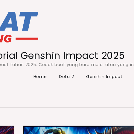
orial Genshin Impact 2025
Impact tahun 2025. Cocok buat yang baru mulai atau yang i
Home
Dota 2
Genshin Impact