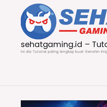
Skip
to
content
sehatgaming.id – Tut
Ini dia Tutorial paling lengkap buat Genshin 