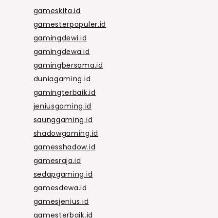
gameskita.id
gamesterpopuler.id
gamingdewi.id
gamingdewa.id
gamingbersama.id
duniagaming.id
gamingterbaik.id
jeniusgaming.id
saunggaming.id
shadowgaming.id
gamesshadow.id
gamesraja.id
sedapgaming.id
gamesdewa.id
gamesjenius.id
gamesterbaik.id