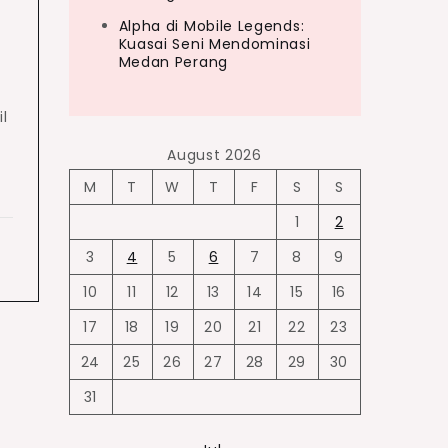
Alpha di Mobile Legends:
Kuasai Seni Mendominasi
Medan Perang
l
August 2026
M
T
W
T
F
S
S
1
2
3
4
5
6
7
8
9
10
11
12
13
14
15
16
17
18
19
20
21
22
23
24
25
26
27
28
29
30
31