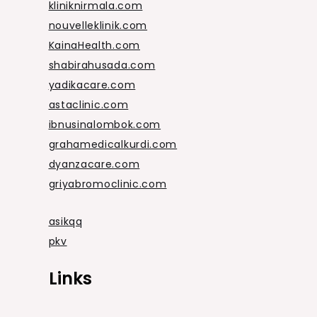
kliniknirmala.com
nouvelleklinik.com
KainaHealth.com
shabirahusada.com
yadikacare.com
astaclinic.com
ibnusinalombok.com
grahamedicalkurdi.com
dyanzacare.com
griyabromoclinic.com
asikqq
pkv
Links