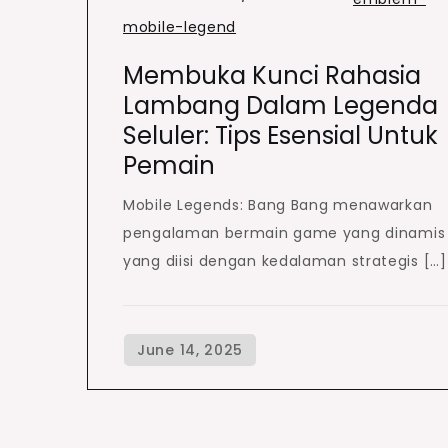
mobile-legend
Membuka Kunci Rahasia
Lambang Dalam Legenda
Seluler: Tips Esensial Untuk
Pemain
Mobile Legends: Bang Bang menawarkan
pengalaman bermain game yang dinamis
yang diisi dengan kedalaman strategis […]