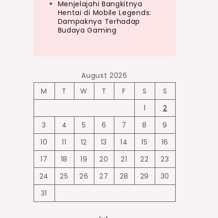
Menjelajahi Bangkitnya
Hentai di Mobile Legends:
Dampaknya Terhadap
Budaya Gaming
August 2026
M
T
W
T
F
S
S
1
2
3
4
5
6
7
8
9
10
11
12
13
14
15
16
17
18
19
20
21
22
23
24
25
26
27
28
29
30
31