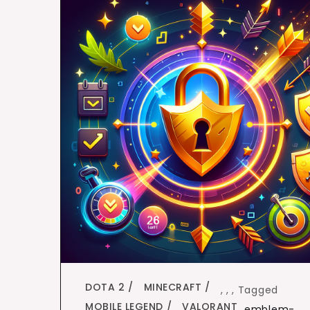
DOTA 2
MINECRAFT
,
,
,
Tagged
MOBILE LEGEND
VALORANT
emblem-