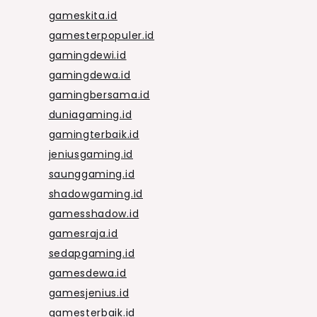
gameskita.id
gamesterpopuler.id
gamingdewi.id
gamingdewa.id
gamingbersama.id
duniagaming.id
gamingterbaik.id
jeniusgaming.id
saunggaming.id
shadowgaming.id
gamesshadow.id
gamesraja.id
sedapgaming.id
gamesdewa.id
gamesjenius.id
gamesterbaik.id