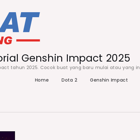
orial Genshin Impact 2025
Impact tahun 2025. Cocok buat yang baru mulai atau yang i
Home
Dota 2
Genshin Impact