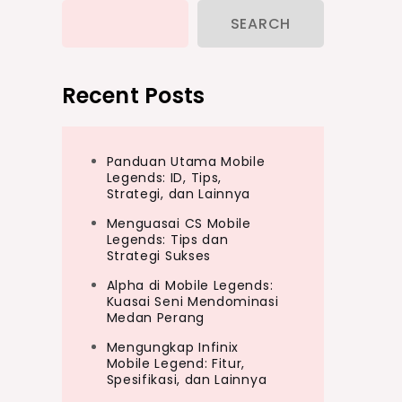
SEARCH
Recent Posts
Panduan Utama Mobile
Legends: ID, Tips,
Strategi, dan Lainnya
Menguasai CS Mobile
Legends: Tips dan
Strategi Sukses
Alpha di Mobile Legends:
Kuasai Seni Mendominasi
Medan Perang
Mengungkap Infinix
Mobile Legend: Fitur,
Spesifikasi, dan Lainnya