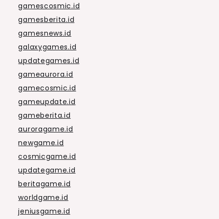
gamescosmic.id
gamesberita.id
gamesnews.id
galaxygames.id
updategames.id
gameaurora.id
gamecosmic.id
gameupdate.id
gameberita.id
auroragame.id
newgame.id
cosmicgame.id
updategame.id
beritagame.id
worldgame.id
jeniusgame.id