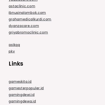
astaclinic.com
ibnusinalombok.com
grahamedicalkurdi.com
dyanzacare.com
griyabromoclinic.com
asikqq
pkv
Links
gameskita.id
gamesterpopuler.id
gamingdewi.id
gamingdewa.id