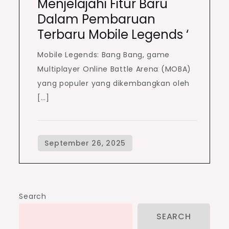
Menjelajahi Fitur Baru
Dalam Pembaruan
Terbaru Mobile Legends ‘
Mobile Legends: Bang Bang, game
Multiplayer Online Battle Arena (MOBA)
yang populer yang dikembangkan oleh
[…]
Search
SEARCH