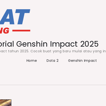
orial Genshin Impact 2025
Impact tahun 2025. Cocok buat yang baru mulai atau yang i
Home
Dota 2
Genshin Impact