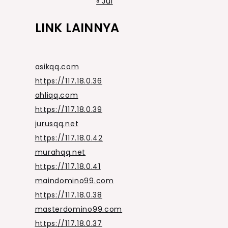
« Jul
LINK LAINNYA
asikqq.com
https://117.18.0.36
ahliqq.com
https://117.18.0.39
jurusqq.net
https://117.18.0.42
murahqq.net
https://117.18.0.41
maindomino99.com
https://117.18.0.38
masterdomino99.com
https://117.18.0.37