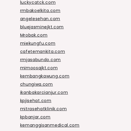
luckycatck.com
rmbakoelkita.com
angelesehan.com
bluejasminejkt.com
Mrobak.com
miekungfu.com
cafetemankita.com
rmjasabundo.com
mimoosajkt.com
kembangkawung.com
chungiwa.com
ikanbakarcianjur.com
kpjisehat.com
mitrasehatklinik.com
kpbanjar.com
kemanggisanmedical.com