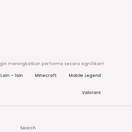
ngin meningkatkan performa secara signifikan!
Lain – lain
Minecraft
Mobile Legend
Valorant
Search