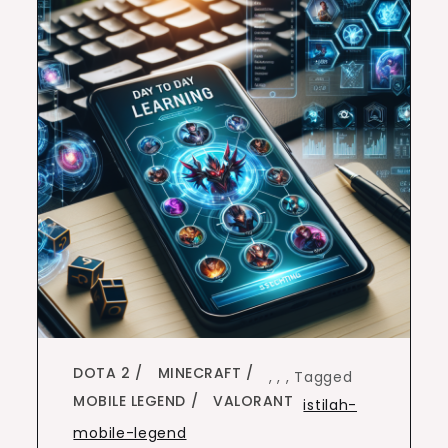
DOTA 2
MINECRAFT
,
,
,
Tagged
MOBILE LEGEND
VALORANT
istilah-
mobile-legend