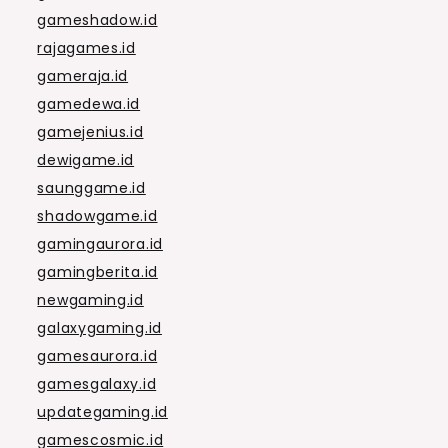
gameshadow.id
rajagames.id
gameraja.id
gamedewa.id
gamejenius.id
dewigame.id
saunggame.id
shadowgame.id
gamingaurora.id
gamingberita.id
newgaming.id
galaxygaming.id
gamesaurora.id
gamesgalaxy.id
updategaming.id
gamescosmic.id