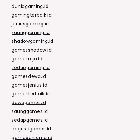
duniagaming.id
gamingterbaik.id
jeniusgaming.id
saunggaming.id
shadowgaming.id
gamesshadow.id
gamesraja.id
sedapgaming.id
gamesdewa.id
gamesjenius.id
gamesterbaik.id
dewagames.id
saunggames.id
sedapgames.id
majestigames.id
gamebersama.id