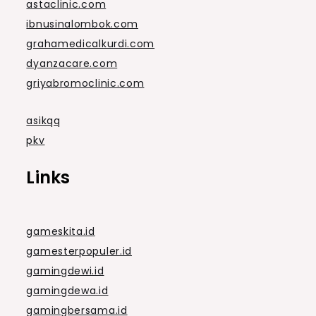
astaclinic.com
ibnusinalombok.com
grahamedicalkurdi.com
dyanzacare.com
griyabromoclinic.com
asikqq
pkv
Links
gameskita.id
gamesterpopuler.id
gamingdewi.id
gamingdewa.id
gamingbersama.id