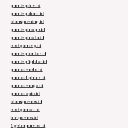
gamingskin.id
gamingclans.id
clansgaming.id
gamingmage.id
gamingmeta.id
nerfgaming.id
gamingtanker.id
gamingfighter.id
gamesmeta.id
gamesfighter.id
gamesmage.id
gamesepic.id
clansgames.id
nerfgames.id
botgames.id
fightergames.id