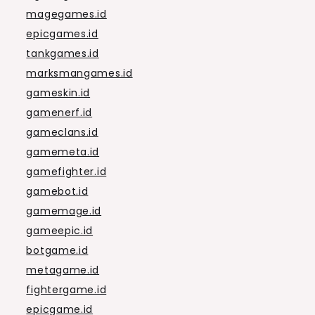
magegames.id
epicgames.id
tankgames.id
marksmangames.id
gameskin.id
gamenerf.id
gameclans.id
gamemeta.id
gamefighter.id
gamebot.id
gamemage.id
gameepic.id
botgame.id
metagame.id
fightergame.id
epicgame.id