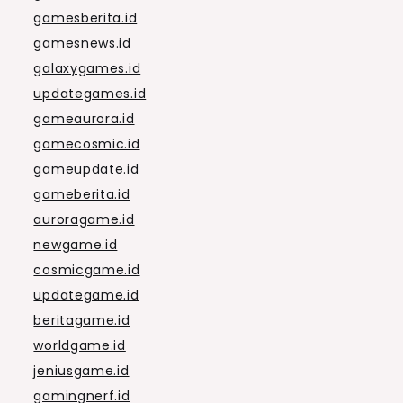
gamesberita.id
gamesnews.id
galaxygames.id
updategames.id
gameaurora.id
gamecosmic.id
gameupdate.id
gameberita.id
auroragame.id
newgame.id
cosmicgame.id
updategame.id
beritagame.id
worldgame.id
jeniusgame.id
gamingnerf.id