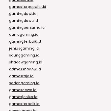
gamesterpopuler.id
gamingdewi.id
gamingdewa.id
gamingbersama.id
duniagaming.id
gamingterbaik.id
jeniusgaming.id
saunggaming.id
shadowgaming.id
gamesshadow.id
gamesraja.id
sedapgaming.id
gamesdewa.id
gamesjenius.id
gamesterbaik.id
dewagames.id