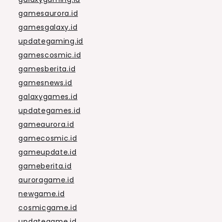
gamesaurora.id
gamesgalaxy.id
updategaming.id
gamescosmic.id
gamesberita.id
gamesnews.id
galaxygames.id
updategames.id
gameaurora.id
gamecosmic.id
gameupdate.id
gameberita.id
auroragame.id
newgame.id
cosmicgame.id
updategame.id