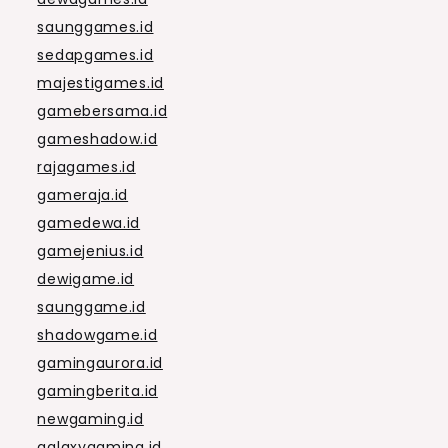
saunggames.id
sedapgames.id
majestigames.id
gamebersama.id
gameshadow.id
rajagames.id
gameraja.id
gamedewa.id
gamejenius.id
dewigame.id
saunggame.id
shadowgame.id
gamingaurora.id
gamingberita.id
newgaming.id
galaxygaming.id