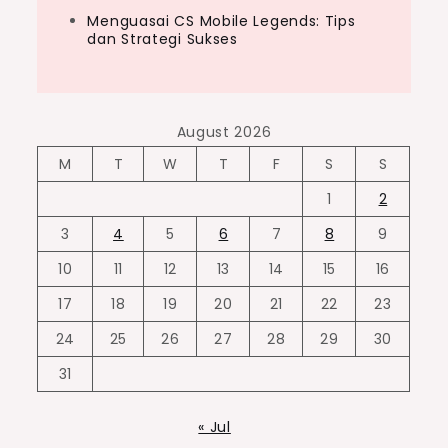
Menguasai CS Mobile Legends: Tips
dan Strategi Sukses
August 2026
M
T
W
T
F
S
S
1
2
3
4
5
6
7
8
9
10
11
12
13
14
15
16
17
18
19
20
21
22
23
24
25
26
27
28
29
30
31
« Jul