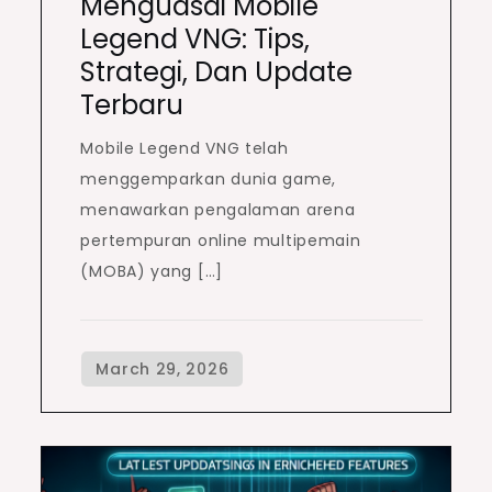
Menguasai Mobile
Legend VNG: Tips,
Strategi, Dan Update
Terbaru
Mobile Legend VNG telah
menggemparkan dunia game,
menawarkan pengalaman arena
pertempuran online multipemain
(MOBA) yang […]