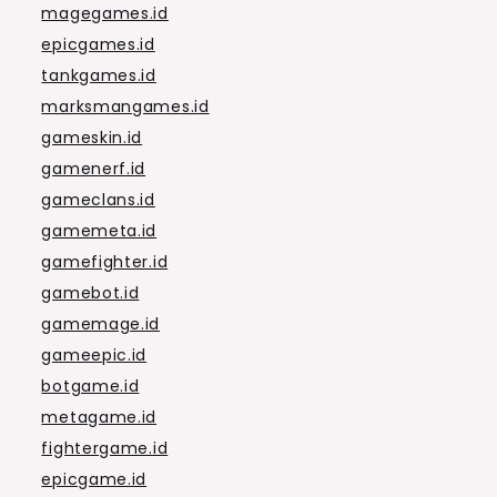
magegames.id
epicgames.id
tankgames.id
marksmangames.id
gameskin.id
gamenerf.id
gameclans.id
gamemeta.id
gamefighter.id
gamebot.id
gamemage.id
gameepic.id
botgame.id
metagame.id
fightergame.id
epicgame.id