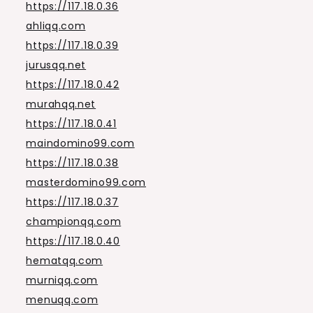
https://117.18.0.36
ahliqq.com
https://117.18.0.39
jurusqq.net
https://117.18.0.42
murahqq.net
https://117.18.0.41
maindomino99.com
https://117.18.0.38
masterdomino99.com
https://117.18.0.37
championqq.com
https://117.18.0.40
hematqq.com
murniqq.com
menuqq.com