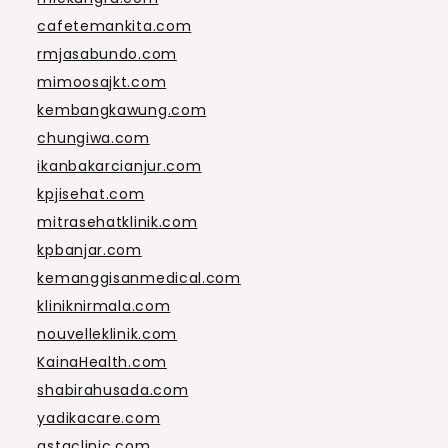
cafetemankita.com
rmjasabundo.com
mimoosajkt.com
kembangkawung.com
chungiwa.com
ikanbakarcianjur.com
kpjisehat.com
mitrasehatklinik.com
kpbanjar.com
kemanggisanmedical.com
kliniknirmala.com
nouvelleklinik.com
KainaHealth.com
shabirahusada.com
yadikacare.com
astaclinic.com