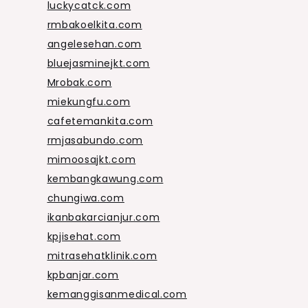
luckycatck.com
rmbakoelkita.com
angelesehan.com
bluejasminejkt.com
Mrobak.com
miekungfu.com
cafetemankita.com
rmjasabundo.com
mimoosajkt.com
kembangkawung.com
chungiwa.com
ikanbakarcianjur.com
kpjisehat.com
mitrasehatklinik.com
kpbanjar.com
kemanggisanmedical.com