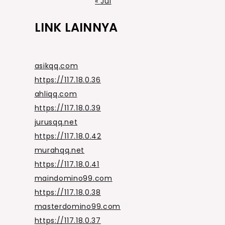
« Jul
LINK LAINNYA
asikqq.com
https://117.18.0.36
ahliqq.com
https://117.18.0.39
jurusqq.net
https://117.18.0.42
murahqq.net
https://117.18.0.41
maindomino99.com
https://117.18.0.38
masterdomino99.com
https://117.18.0.37