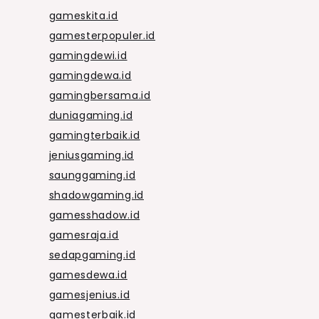
gameskita.id
gamesterpopuler.id
gamingdewi.id
gamingdewa.id
gamingbersama.id
duniagaming.id
gamingterbaik.id
jeniusgaming.id
saunggaming.id
shadowgaming.id
gamesshadow.id
gamesraja.id
sedapgaming.id
gamesdewa.id
gamesjenius.id
gamesterbaik.id