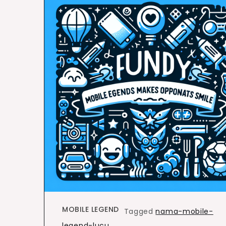
MOBILE LEGEND
Tagged
nama-mobile-
legend-lucu