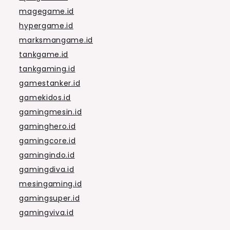
magegame.id
hypergame.id
marksmangame.id
tankgame.id
tankgaming.id
gamestanker.id
gamekidos.id
gamingmesin.id
gaminghero.id
gamingcore.id
gamingindo.id
gamingdiva.id
mesingaming.id
gamingsuper.id
gamingviva.id