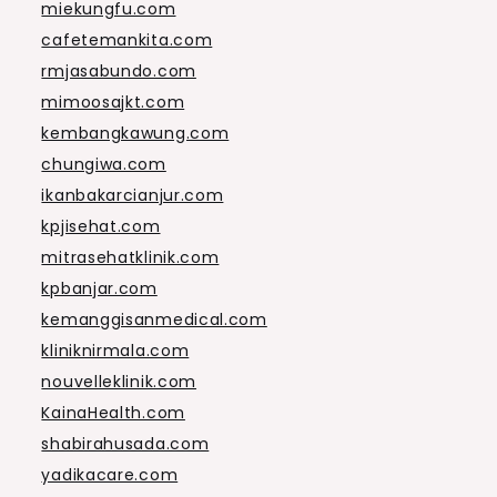
miekungfu.com
cafetemankita.com
rmjasabundo.com
mimoosajkt.com
kembangkawung.com
chungiwa.com
ikanbakarcianjur.com
kpjisehat.com
mitrasehatklinik.com
kpbanjar.com
kemanggisanmedical.com
kliniknirmala.com
nouvelleklinik.com
KainaHealth.com
shabirahusada.com
yadikacare.com