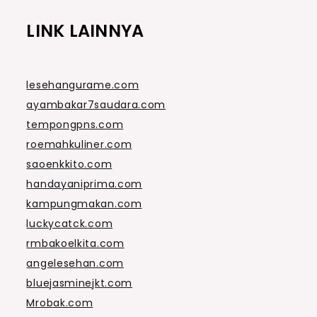
LINK LAINNYA
lesehangurame.com
ayambakar7saudara.com
tempongpns.com
roemahkuliner.com
saoenkkito.com
handayaniprima.com
kampungmakan.com
luckycatck.com
rmbakoelkita.com
angelesehan.com
bluejasminejkt.com
Mrobak.com