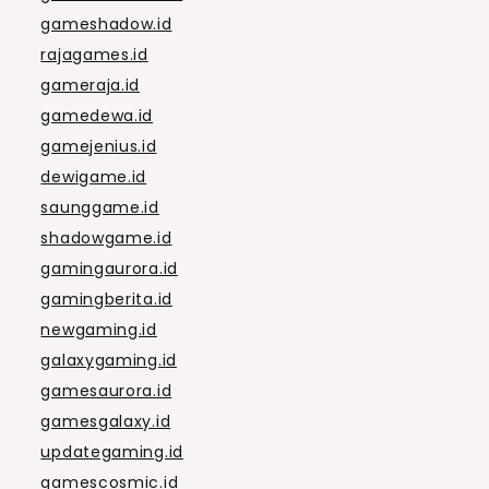
gameshadow.id
rajagames.id
gameraja.id
gamedewa.id
gamejenius.id
dewigame.id
saunggame.id
shadowgame.id
gamingaurora.id
gamingberita.id
newgaming.id
galaxygaming.id
gamesaurora.id
gamesgalaxy.id
updategaming.id
gamescosmic.id