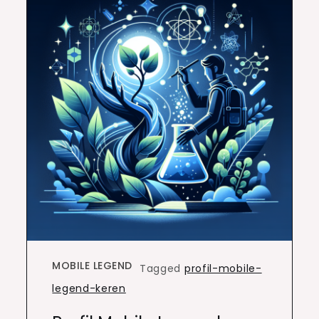
MOBILE LEGEND
Tagged
profil-mobile-
legend-keren