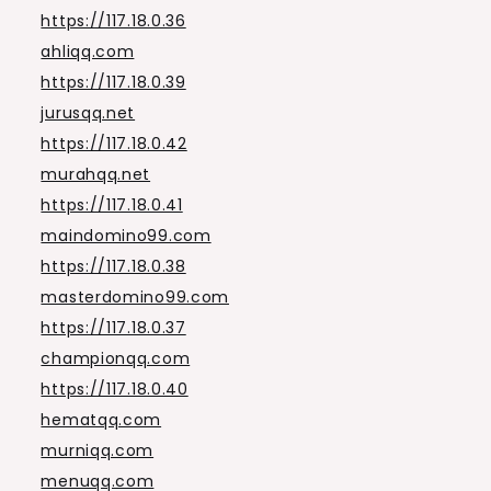
https://117.18.0.36
ahliqq.com
https://117.18.0.39
jurusqq.net
https://117.18.0.42
murahqq.net
https://117.18.0.41
maindomino99.com
https://117.18.0.38
masterdomino99.com
https://117.18.0.37
championqq.com
https://117.18.0.40
hematqq.com
murniqq.com
menuqq.com