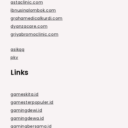
astaclinic.com
ibnusinalombok.com
grahamedicalkurdi.com
dyanzacare.com
griyabromoclinic.com
asikqq
pkv
Links
gameskita.id
gamesterpopuler.id
gamingdewi.id
gamingdewa.id
gamingbersama.id